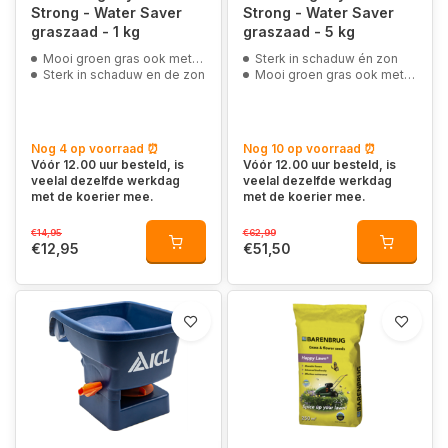
Strong - Water Saver
Strong - Water Saver
graszaad - 1 kg
graszaad - 5 kg
Mooi groen gras ook met langdurige droogte
Sterk in schaduw én zon
Sterk in schaduw en de zon
Mooi groen gras ook met langdurige droogte
Nog 4 op voorraad ⏰
Nog 10 op voorraad ⏰
Vóór 12.00 uur besteld, is
Vóór 12.00 uur besteld, is
veelal dezelfde werkdag
veelal dezelfde werkdag
met de koerier mee.
met de koerier mee.
€14,95
€62,99
€12,95
€51,50