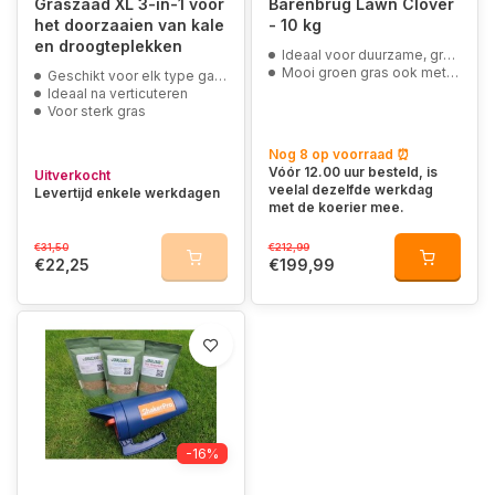
Graszaad XL 3-in-1 voor
Barenbrug Lawn Clover
het doorzaaien van kale
- 10 kg
en droogteplekken
Ideaal voor duurzame, groenblijvende gazons
Mooi groen gras ook met ernstige droogte
Geschikt voor elk type gazon
Ideaal na verticuteren
Voor sterk gras
Nog 8 op voorraad ⏰
Vóór 12.00 uur besteld, is
Uitverkocht
veelal dezelfde werkdag
Levertijd enkele werkdagen
met de koerier mee.
€31,50
€212,99
€22,25
€199,99
-16%