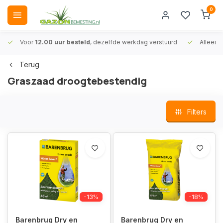
0
Voor
12.00 uur besteld
, dezelfde werkdag verstuurd
Alleen
A
Terug
Graszaad droogtebestendig
Filters
-13%
-18%
Barenbrug Dry en
Barenbrug Dry en