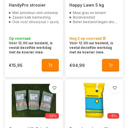
HandyPro strooier
Happy Lawn 5 kg
Met armsteun slim ontwerp
Maai gras en bloem
Zaaien kalk bemesting
Biodiversiteit
Ook voor strooizout > ijsvrij
Beter bestand tegen droogte
Op voorraad
Nog 2 op voorraad ⏰
Vóór 12.00 uur besteld, is
Vóór 12.00 uur besteld, is
veelal dezelfde werkdag
veelal dezelfde werkdag
met de koerier mee.
met de koerier mee.
€15,95
€94,99
-29%
-6%