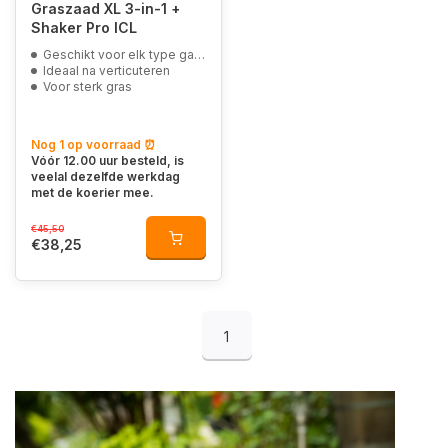
Graszaad XL 3-in-1 +
Shaker Pro ICL
Geschikt voor elk type gazon
Ideaal na verticuteren
Voor sterk gras
Nog 1 op voorraad ⏰
Vóór 12.00 uur besteld, is
veelal dezelfde werkdag
met de koerier mee.
€45,50
€38,25
1