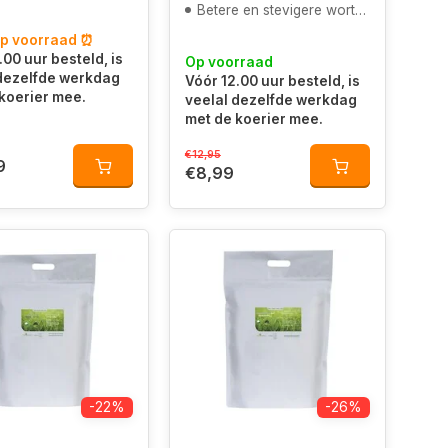
Betere en stevigere wortels
op voorraad ⏰
.00 uur besteld, is
Op voorraad
 dezelfde werkdag
Vóór 12.00 uur besteld, is
koerier mee.
veelal dezelfde werkdag
met de koerier mee.
€12,95
9
€8,99
-22%
-26%