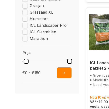
Grasjan
Graszaad XL
Humistart
ICL Landscaper Pro
ICL Sierrablen
Marathon
Prijs
ICL Lands
pakket 2 
€0 - €150
Groen gazon, 
Mooie fijne korrel
Ideaal voor de "luie"
Nog 10 op 
Vóór 12.00 
veelal dez