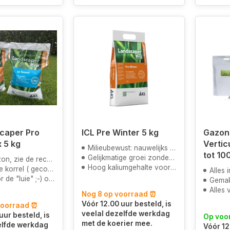
caper Pro
ICL Pre Winter 5 kg
Gazon
x 5 kg
Verticu
Milieubewust: nauwelijks uitspoeling van voedingsstoffen
tot 10
Gelijkmatige groei zonder stress
zie de recensie foto
Hoog kaliumgehalte voor sterke de celwanden
 ( gecoat ) om te strooien
Alles i
 ;-) of "de weinig tijd" tuinier
Gemak
Alles vo
Nog 8 op voorraad ⏰
Vóór 12.00 uur besteld, is
voorraad ⏰
veelal dezelfde werkdag
uur besteld, is
Op voo
met de koerier mee.
elfde werkdag
Vóór 12