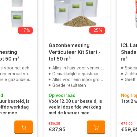
-17%
-25%
Gazonbemesting
ICL La
esting
Verticuteer Kit Start -
Shade Spe
ot 50 m²
tot 50 m²
m²
 voor het gehele jaar
Alles in huis voor verticuteren
Speciaal
erhoud voor het gazon
Gemakkelijk toepasbaar
Zichtbaa
le gazonbemesting
Alles voor een mooi groen gazon
Geeft een groene k
Goede resultaten
ad
Op voorraad
Nog 1 
uur besteld, is
Vóór 12.00 uur besteld, is
1 tot 2
elfde werkdag
veelal dezelfde werkdag
rier mee.
met de koerier mee.
€50,35
€79,00
€37,95
€59,9