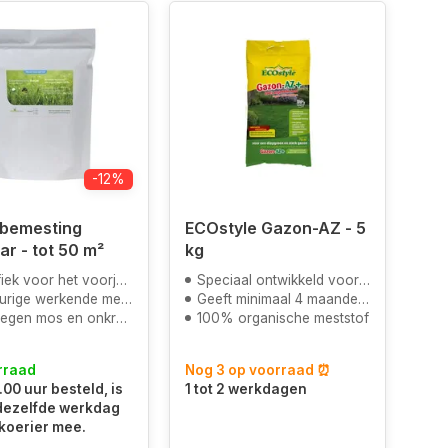
-12%
bemesting
ECOstyle Gazon-AZ - 5
ar - tot 50 m²
kg
iek voor het voorjaar
Speciaal ontwikkeld voor een gezond en diepgroen gazon
rige werkende meststof
Geeft minimaal 4 maanden voeding
tegen mos en onkruid
100% organische meststof
rraad
Nog 3 op voorraad ⏰
.00 uur besteld, is
1 tot 2 werkdagen
 dezelfde werkdag
koerier mee.