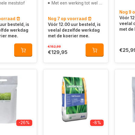
nele meststof
Met een werking tot wel 9 maanden
Nog 9 
Vóór 12
oorraad ⏰
Nog 7 op voorraad ⏰
veelal
uur besteld, is
Vóór 12.00 uur besteld, is
met de 
elfde werkdag
veelal dezelfde werkdag
rier mee.
met de koerier mee.
€162,99
€25,9
€129,95
-26%
-8%