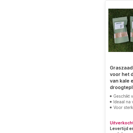
Graszaad 
voor het 
van kale 
droogtep
Geschikt vo
Ideaal na 
Voor sterk
Uitverkoch
Levertijd e