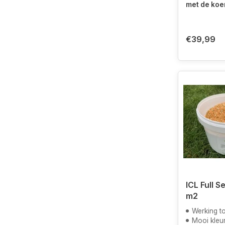
met de koe
€39,99
ICL Full S
m2
Werking t
Mooi kleur