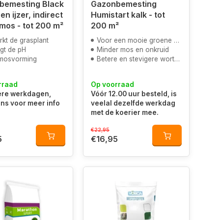
bemesting Black
Gazonbemesting
en ijzer, indirect
Humistart kalk - tot
tegen mos - tot 200 m²
200 m²
rkt de grasplant
Voor een mooie groene kleur door magnesium
gt de pH
Minder mos en onkruid
mosvorming
Betere en stevigere wortels
rraad
Op voorraad
re werkdagen,
Vóór 12.00 uur besteld, is
ns voor meer info
veelal dezelfde werkdag
met de koerier mee.
€22,95
5
€16,95