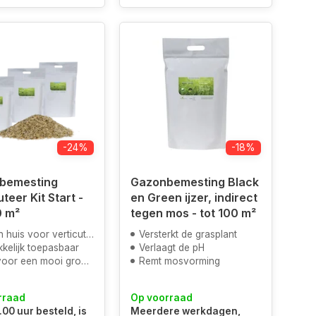
-24%
-18%
bemesting
Gazonbemesting Black
teer Kit Start -
en Green ijzer, indirect
0 m²
tegen mos - tot 100 m²
n huis voor verticuteren
Versterkt de grasplant
kelijk toepasbaar
Verlaagt de pH
or een mooi groen gazon
Remt mosvorming
rraad
Op voorraad
.00 uur besteld, is
Meerdere werkdagen,