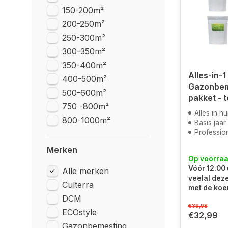
150-200m²
200-250m²
250-300m²
300-350m²
350-400m²
Alles-in-1
400-500m²
Gazonbem
500-600m²
pakket - t
750 -800m²
Alles in huis
800-1000m²
Basis jaar ond
Professione
Merken
Op voorra
Vóór 12.00 
Alle merken
veelal dez
Culterra
met de koe
DCM
€39,98
ECOstyle
€32,99
Gazonbemesting