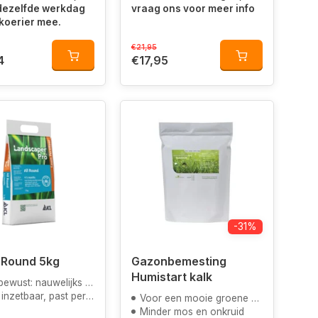
 dezelfde werkdag
vraag ons voor meer info
koerier mee.
€21,95
4
€17,95
-31%
l Round 5kg
Gazonbemesting
Humistart kalk
nauwelijks uitspoeling van voedingsstoffen
, past perfect bij een compleet gazon onderhoud
Voor een mooie groene kleur door magnesium
Minder mos en onkruid