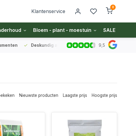
0
Klantenservice
nderhoud
Bloem - plant - moestuin
SALE
Zakel
9,5
sumenten
Deskundig advies
voor gazon en bodem
Vo
bekeken
Nieuwste producten
Laagste prijs
Hoogste prijs