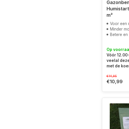
Gazonbem
Humistart 
m²
Voor een mooie gr
Minder mo
Betere en s
Op voorra
Vóór 12.00 
veelal dez
met de koe
€14,95
€10,99