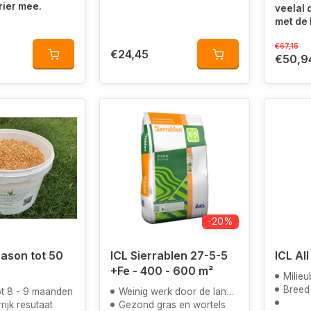
rier mee.
veelal
met de 
€67,15
€24,45
€50,9
-20%
eason tot 50
ICL Sierrablen 27-5-5
ICL Al
+Fe - 400 - 600 m²
Milieubewust: 
Breed inzetbaar
ot 8 - 9 maanden
Weinig werk door de langdurige afgifte
rijk resutaat
Gezond gras en wortels