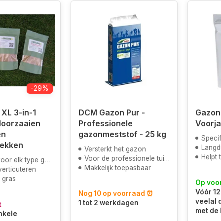
-29%
XL 3-in-1
DCM Gazon Pur -
Gazon
doorzaaien
Professionele
Voorja
en
gazonmeststof - 25 kg
Specif
lekken
Langdu
Versterkt het gazon
Helpt 
Voor de professionele tuinder
or elk type gazon
Makkelijk toepasbaar
verticuteren
 gras
Op voo
Vóór 12
Nog 10 op voorraad ⏰
veelal
1 tot 2 werkdagen
t
met de 
nkele