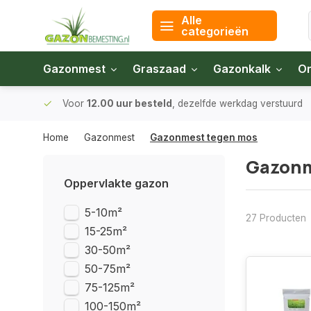
Alle
categorieën
Gazonmest
Graszaad
Gazonkalk
On
 bodem
Voor
12.00 uur besteld
, dezelfde werkdag verstuurd
Home
Gazonmest
Gazonmest tegen mos
Gazonm
Oppervlakte gazon
5-10m²
27 Producten
15-25m²
30-50m²
50-75m²
75-125m²
100-150m²