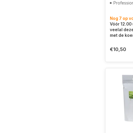
Professio
Nog 7 op v
Vóór 12.00 
veelal dez
met de koe
€10,50