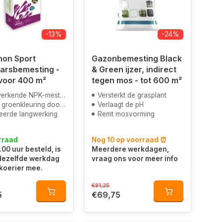
-13%
-24%
hon Sport
Gazonbemesting Black
arsbemesting -
& Green ijzer, indirect
voor 400 m²
tegen mos - tot 600 m²
rkende NPK-meststof
Versterkt de grasplant
groenkleuring door ijzer
Verlaagt de pH
eerde langwerking
Remt mosvorming
rraad
Nog 10 op voorraad ⏰
.00 uur besteld, is
Meerdere werkdagen,
 dezelfde werkdag
vraag ons voor meer info
koerier mee.
€91,25
5
€69,75