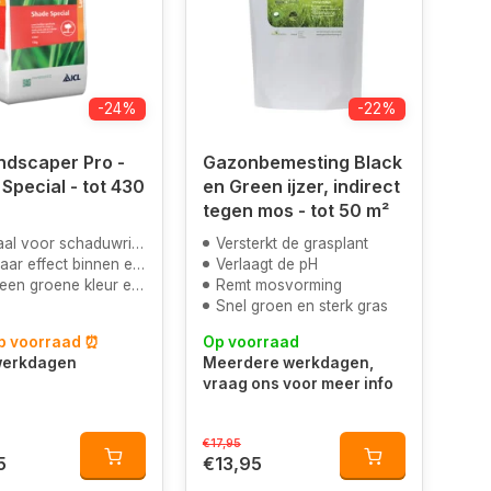
-24%
-22%
ndscaper Pro -
Gazonbemesting Black
cial - tot 430
en Green ijzer, indirect
tegen mos - tot 50 m²
 voor schaduwrijke gazons
Versterkt de grasplant
r effect binnen enkele dagen
Verlaagt de pH
leur en helpt tegen mosgroei door het hoge ijzergehalte
Remt mosvorming
Snel groen en sterk gras
op voorraad ⏰
Op voorraad
 werkdagen
Meerdere werkdagen,
vraag ons voor meer info
€17,95
5
€13,95