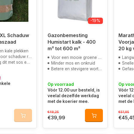
-19%
XL Schaduw
Gazonbemesting
Marat
raszaad
Humistart kalk - 400
Voorja
m² tot 600 m²
20 kg 
en kale plekken
 schaduw rijk gazon
Voor een mooie groene kleur door magnesium
Langwe
t sos en speel en sport
Minder mos en onkruid
Snelle 
Betere en stevigere wortels
Gefas
t
nkele
Op voorraad
Op voo
n
Vóór 12.00 uur besteld, is
Vóór 12
veelal dezelfde werkdag
veelal
met de koerier mee.
met de 
€49,25
€51,95
€39,99
€45,4