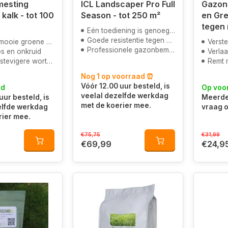
esting
ICL Landscaper Pro Full
Gazon
kalk - tot 100
Season - tot 250 m²
en Gre
Eén toediening is genoeg voor het hele seizoen
Goede resistentie tegen onkruid en mos
oene kleur door magnesium
Verste
Professionele gazonbemesting
s en onkruid
Verlaa
tevigere wortels
Remt 
Nog 1 op voorraad ⏰
Vóór 12.00 uur besteld, is
ad
Op voo
veelal dezelfde werkdag
uur besteld, is
Meerde
met de koerier mee.
elfde werkdag
vraag o
rier mee.
€75,75
€31,99
€69,99
€24,9