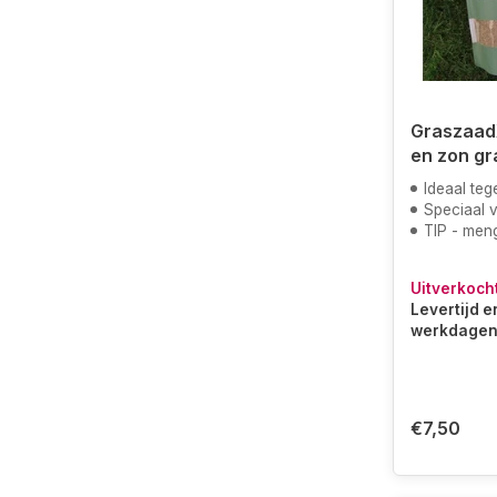
Graszaad
en zon g
Ideaal teg
Speciaal voor
TIP - meng dit me
Uitverkoch
Levertijd e
werkdage
€7,50