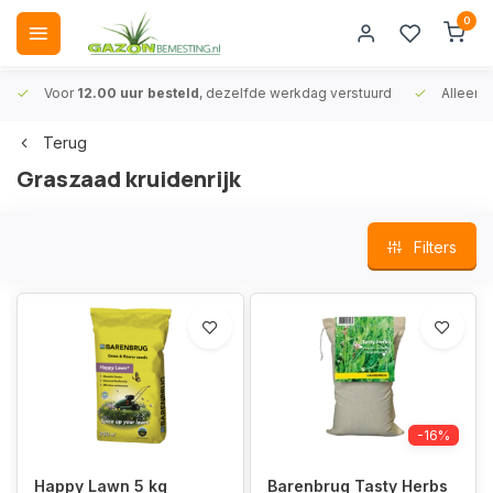
0
Voor
12.00 uur besteld
, dezelfde werkdag verstuurd
Alleen
A
Terug
Graszaad kruidenrijk
Filters
-16%
Happy Lawn 5 kg
Barenbrug Tasty Herbs