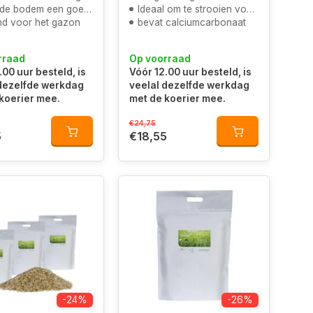
e bodem een goede balans
Ideaal om te strooien voor er graszoden worden gelegd
d voor het gazon
bevat calciumcarbonaat
rraad
Op voorraad
.00 uur besteld, is
Vóór 12.00 uur besteld, is
 dezelfde werkdag
veelal dezelfde werkdag
koerier mee.
met de koerier mee.
€24,75
5
€18,55
-24%
-26%