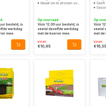
Ideaal om te strooien voor er graszoden worden gelegd
Geeft d
Gezon
ad
Op voorraad
Op voo
uur besteld, is
Vóór 12.00 uur besteld, is
Vóór 12
elfde werkdag
veelal dezelfde werkdag
veelal
rier mee.
met de koerier mee.
met de 
€14,95
€21,95
€10,65
€16,5