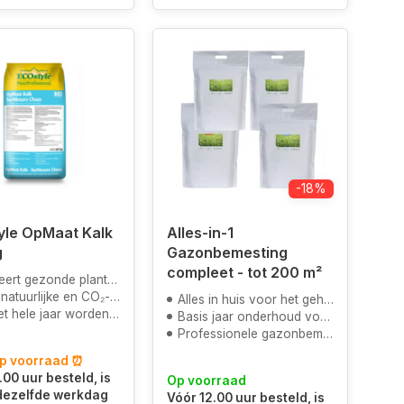
-18%
yle OpMaat Kalk
Alles-in-1
g
Gazonbemesting
compleet - tot 200 m²
ert gezonde plantengroei
urlijke en CO₂-neutrale kalk
Alles in huis voor het gehele jaar
hele jaar worden gebruikt
Basis jaar onderhoud voor het gazon
Professionele gazonbemesting
op voorraad ⏰
.00 uur besteld, is
Op voorraad
 dezelfde werkdag
Vóór 12.00 uur besteld, is