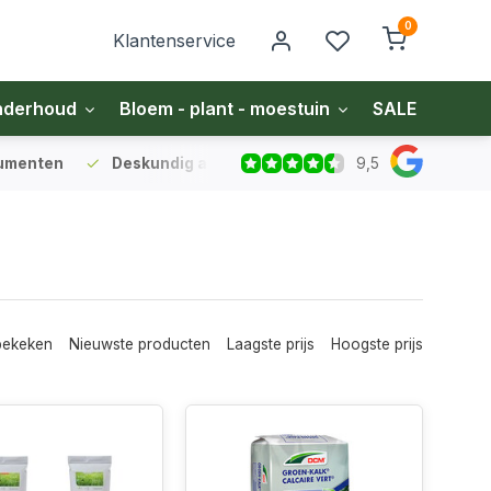
0
Klantenservice
nderhoud
Bloem - plant - moestuin
SALE
Zakel
9,5
sumenten
Deskundig advies
voor gazon en bodem
Vo
bekeken
Nieuwste producten
Laagste prijs
Hoogste prijs