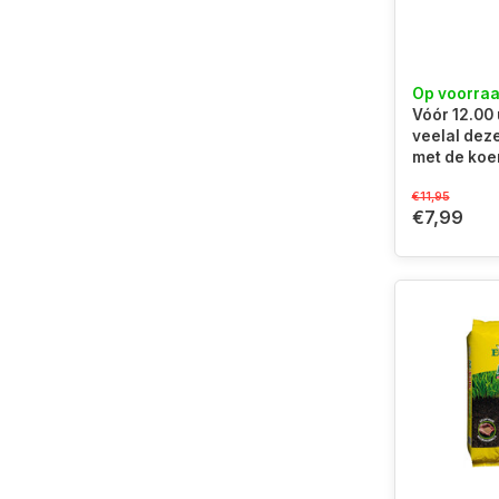
Op voorra
Vóór 12.00 
veelal dez
met de koe
€11,95
€7,99