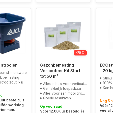
-25%
strooier
Gazonbemesting
ECOst
Verticuteer Kit Start -
- 20 k
eun slim ontwerp
tot 50 m²
lk bemesting
Stimule
ooizout > ijsvrij
100% natu
Alles in huis voor verticuteren
Kan het 
Gemakkelijk toepasbaar
Alles voor een mooi groen gazon
ad
Goede resultaten
uur besteld, is
Nog 5 
elfde werkdag
Vóór 12
Op voorraad
rier mee.
veelal
Vóór 12.00 uur besteld, is