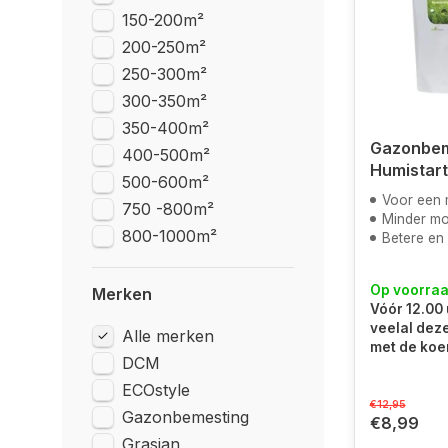
150-200m²
200-250m²
250-300m²
300-350m²
350-400m²
Gazonbem
400-500m²
Humistart
500-600m²
Voor een mooie gr
750 -800m²
Minder mo
800-1000m²
Betere en s
Op voorra
Merken
Vóór 12.00 
veelal dez
Alle merken
met de koe
DCM
ECOstyle
€12,95
Gazonbemesting
€8,99
Grasjan