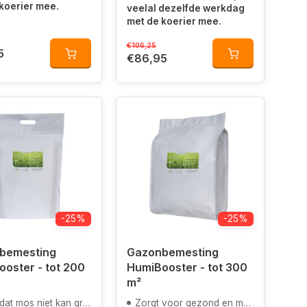
koerier mee.
veelal dezelfde werkdag
met de koerier mee.
€106,25
5
€86,95
-25%
-25%
bemesting
Gazonbemesting
oster - tot 200
HumiBooster - tot 300
m²
at mos niet kan groeien
Zorgt voor gezond en mooi groen gras