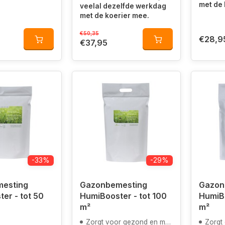
met de 
veelal dezelfde werkdag
met de koerier mee.
€50,35
€28,9
€37,95
-33%
-29%
esting
Gazonbemesting
Gazon
er - tot 50
HumiBooster - tot 100
HumiBo
m²
m²
Zorgt voor gezond en mooi groen gras
Zorgt d