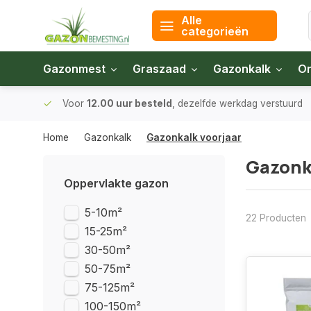
Alle
categorieën
Gazonmest
Graszaad
Gazonkalk
On
 bodem
Voor
12.00 uur besteld
, dezelfde werkdag verstuurd
Home
Gazonkalk
Gazonkalk voorjaar
Gazonka
Oppervlakte gazon
5-10m²
22 Producten
15-25m²
30-50m²
50-75m²
75-125m²
100-150m²