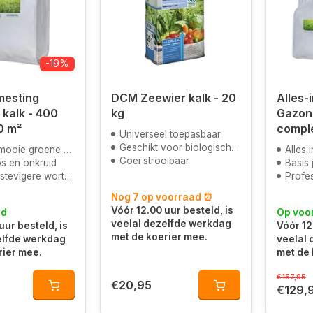
-19%
esting
DCM Zeewier kalk - 20
Alles-i
 kalk - 400
kg
Gazon
0 m²
comple
Universeel toepasbaar
Geschikt voor biologisch landbouw
oene kleur door magnesium
Alles in
Goei strooibaar
s en onkruid
Basis ja
tevigere wortels
Profes
Nog 7 op voorraad ⏰
Vóór 12.00 uur besteld, is
ad
Op voo
veelal dezelfde werkdag
uur besteld, is
Vóór 12
met de koerier mee.
elfde werkdag
veelal
rier mee.
met de 
€157,95
€20,95
€129,