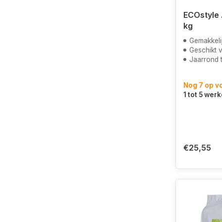
ECOstyle 
kg
Gemakkelij
Geschikt voor ga
Jaarrond 
Nog 7 op v
1 tot 5 wer
€25,55