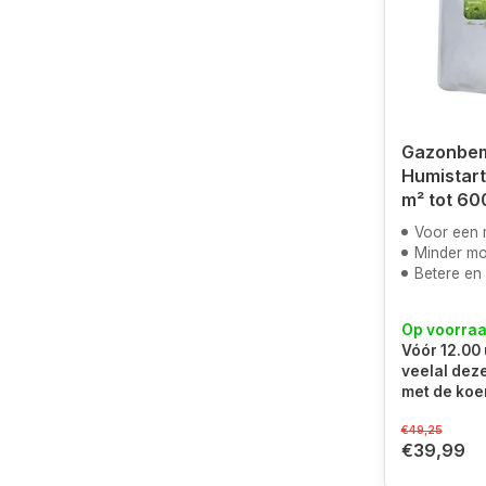
Gazonbem
Humistart
m² tot 60
Voor een mooie gr
Minder mo
Betere en s
Op voorra
Vóór 12.00 
veelal dez
met de koe
€49,25
€39,99