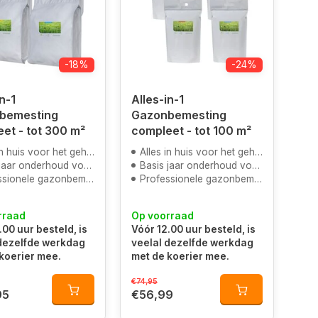
-18%
-24%
n-1
Alles-in-1
bemesting
Gazonbemesting
et - tot 300 m²
compleet - tot 100 m²
 huis voor het gehele jaar
Alles in huis voor het gehele jaar
ar onderhoud voor het gazon
Basis jaar onderhoud voor het gazon
sionele gazonbemesting
Professionele gazonbemesting
rraad
Op voorraad
.00 uur besteld, is
Vóór 12.00 uur besteld, is
 dezelfde werkdag
veelal dezelfde werkdag
koerier mee.
met de koerier mee.
€74,95
95
€56,99