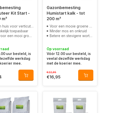
bemesting
Gazonbemesting
teer Kit Start -
Humistart kalk - tot
0 m²
200 m²
n huis voor verticuteren
Voor een mooie groene kleur door magnesium
kelijk toepasbaar
Minder mos en onkruid
or een mooi groen gazon
Betere en stevigere wortels
rraad
Op voorraad
.00 uur besteld, is
Vóór 12.00 uur besteld, is
 dezelfde werkdag
veelal dezelfde werkdag
koerier mee.
met de koerier mee.
€22,95
4
€16,95