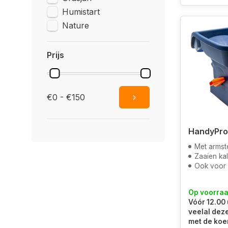
Humistart
Nature
Prijs
€0 - €150
HandyPro 
Met armst
Zaaien ka
Ook voor str
Op voorra
Vóór 12.00 
veelal dez
met de koe