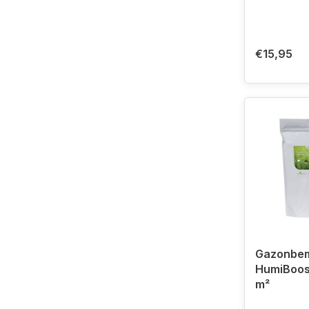
€15,95
Gazonbem
HumiBoost
m²