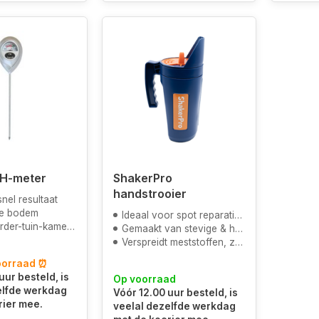
pH-meter
ShakerPro
handstrooier
snel resultaat
e bodem
Ideaal voor spot reparaties zoals kuilen
-tuin-kamerplanten
Gemaakt van stevige & hoge kwaliteitsmaterialen
Verspreidt meststoffen, zaden en korrel wetting agents
oorraad ⏰
uur besteld, is
Op voorraad
elfde werkdag
Vóór 12.00 uur besteld, is
rier mee.
veelal dezelfde werkdag