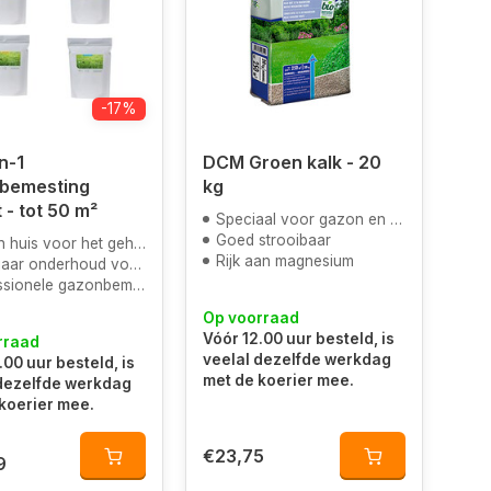
-17%
n-1
DCM Groen kalk - 20
bemesting
kg
 - tot 50 m²
Speciaal voor gazon en siertuin
Goed strooibaar
 huis voor het gehele jaar
Rijk aan magnesium
ar onderhoud voor het gazon
sionele gazonbemesting
Op voorraad
Vóór 12.00 uur besteld, is
rraad
veelal dezelfde werkdag
.00 uur besteld, is
met de koerier mee.
 dezelfde werkdag
koerier mee.
€23,75
9