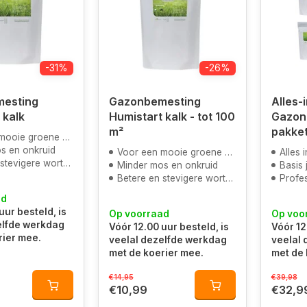
-31%
-26%
esting
Gazonbemesting
Alles-i
 kalk
Humistart kalk - tot 100
Gazon
m²
pakket
oene kleur door magnesium
s en onkruid
Voor een mooie groene kleur door magnesium
Alles in
tevigere wortels
Minder mos en onkruid
Basis ja
Betere en stevigere wortels
Profes
ad
uur besteld, is
Op voorraad
Op voo
elfde werkdag
Vóór 12.00 uur besteld, is
Vóór 12
rier mee.
veelal dezelfde werkdag
veelal
met de koerier mee.
met de 
€14,95
€39,98
€10,99
€32,9