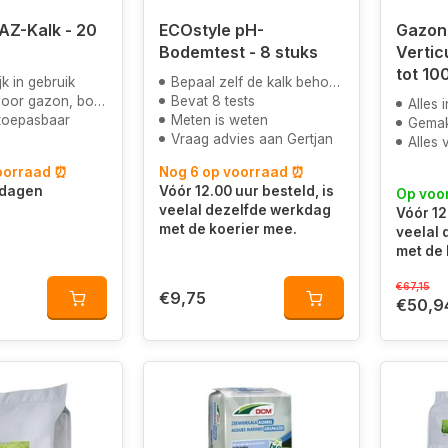
AZ-Kalk - 20
ECOstyle pH-
Gazon
Bodemtest - 8 stuks
Verticu
tot 10
k in gebruik
Bepaal zelf de kalk behoefte
zon, border en moestuin
Bevat 8 tests
Alles i
toepasbaar
Meten is weten
Gemak
Vraag advies aan Gertjan
Alles vo
oorraad ⏰
Nog 6 op voorraad ⏰
kdagen
Vóór 12.00 uur besteld, is
Op voo
veelal dezelfde werkdag
Vóór 12
met de koerier mee.
veelal
met de 
€67,15
€9,75
€50,9