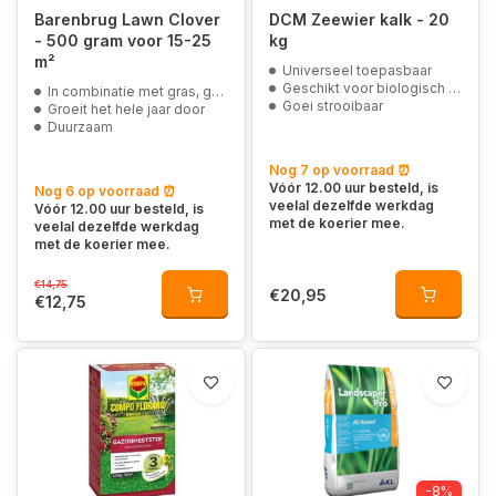
Barenbrug Lawn Clover
DCM Zeewier kalk - 20
- 500 gram voor 15-25
kg
m²
Universeel toepasbaar
Geschikt voor biologisch landbouw
In combinatie met gras, geschikt voor sportgazons
Goei strooibaar
Groeit het hele jaar door
Duurzaam
Nog 7 op voorraad ⏰
Vóór 12.00 uur besteld, is
Nog 6 op voorraad ⏰
veelal dezelfde werkdag
Vóór 12.00 uur besteld, is
met de koerier mee.
veelal dezelfde werkdag
met de koerier mee.
€14,75
€20,95
€12,75
-8%