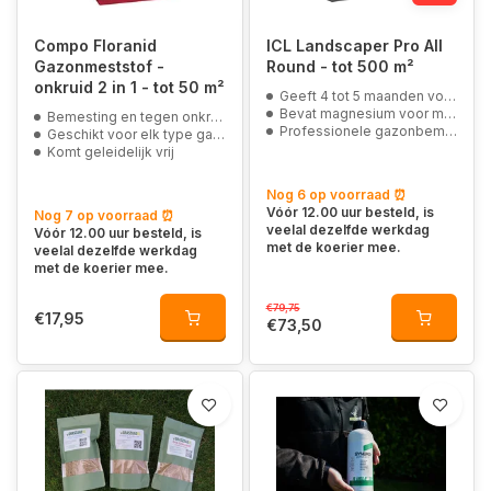
Compo Floranid
ICL Landscaper Pro All
Gazonmeststof -
Round - tot 500 m²
onkruid 2 in 1 - tot 50 m²
Geeft 4 tot 5 maanden voeding
Bevat magnesium voor mooie graskleur
Bemesting en tegen onkruid
Professionele gazonbemesting
Geschikt voor elk type gazon
Komt geleidelijk vrij
Nog 6 op voorraad ⏰
Vóór 12.00 uur besteld, is
Nog 7 op voorraad ⏰
veelal dezelfde werkdag
Vóór 12.00 uur besteld, is
met de koerier mee.
veelal dezelfde werkdag
met de koerier mee.
€79,75
€17,95
€73,50