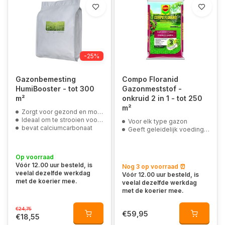
-25%
Gazonbemesting
Compo Floranid
HumiBooster - tot 300
Gazonmeststof -
m²
onkruid 2 in 1 - tot 250
m²
Zorgt voor gezond en mooi groen gras
Ideaal om te strooien voor er graszoden worden gelegd
Voor elk type gazon
bevat calciumcarbonaat
Geeft geleidelijk voeding af
Op voorraad
Vóór 12.00 uur besteld, is
Nog 3 op voorraad ⏰
veelal dezelfde werkdag
Vóór 12.00 uur besteld, is
met de koerier mee.
veelal dezelfde werkdag
met de koerier mee.
€24,75
€59,95
€18,55