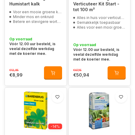
Humistart kalk
Verticuteer Kit Start -
tot 100 m²
Voor een mooie groene kleur door magnesium
Minder mos en onkruid
Alles in huis voor verticuteren
Betere en stevigere wortels
Gemakkelijk toepasbaar
Alles voor een mooi groen gazon
Op voorraad
Vóór 12.00 uur besteld, is
Op voorraad
veelal dezelfde werkdag
Vóór 12.00 uur besteld, is
met de koerier mee.
veelal dezelfde werkdag
met de koerier mee.
€12,95
€67,15
€8,99
€50,94
-14%