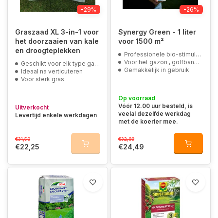
-29%
-26%
Graszaad XL 3-in-1 voor
Synergy Green - 1 liter
het doorzaaien van kale
voor 1500 m²
en droogteplekken
Professionele bio-stimulans
Voor het gazon , golfbanen en sportvelden
Geschikt voor elk type gazon
Gemakkelijk in gebruik
Ideaal na verticuteren
Voor sterk gras
Op voorraad
Vóór 12.00 uur besteld, is
Uitverkocht
veelal dezelfde werkdag
Levertijd enkele werkdagen
met de koerier mee.
€31,50
€32,99
€22,25
€24,49