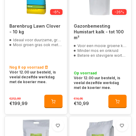
-6%
-26%
Barenbrug Lawn Clover
Gazonbemesting
- 10 kg
Humistart kalk - tot 100
m²
Ideaal voor duurzame, groenblijvende gazons
Mooi groen gras ook met ernstige droogte
Voor een mooie groene kleur door magnesium
Minder mos en onkruid
Betere en stevigere wortels
Nog 8 op voorraad ⏰
Vóór 12.00 uur besteld, is
Op voorraad
veelal dezelfde werkdag
Vóór 12.00 uur besteld, is
met de koerier mee.
veelal dezelfde werkdag
met de koerier mee.
€212,99
€14,95
€199,99
€10,99