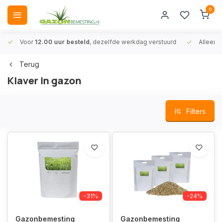
0
Voor
12.00 uur besteld
, dezelfde werkdag verstuurd
Alleen
A
Terug
Klaver in gazon
Filters
-31%
-24%
Gazonbemesting
Gazonbemesting