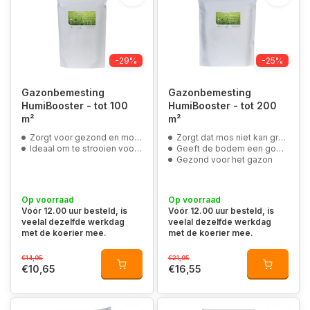
-29%
-25%
Gazonbemesting
Gazonbemesting
HumiBooster - tot 100
HumiBooster - tot 200
m²
m²
Zorgt voor gezond en mooi groen gras
Zorgt dat mos niet kan groeien
Ideaal om te strooien voor er graszoden worden gelegd
Geeft de bodem een goede balans
Gezond voor het gazon
Op voorraad
Op voorraad
Vóór 12.00 uur besteld, is
Vóór 12.00 uur besteld, is
veelal dezelfde werkdag
veelal dezelfde werkdag
met de koerier mee.
met de koerier mee.
€14,95
€21,95
€10,65
€16,55