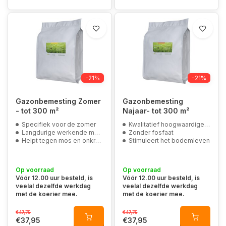
-21%
-21%
Gazonbemesting Zomer
Gazonbemesting
- tot 300 m²
Najaar- tot 300 m²
Specifiek voor de zomer
Kwalitatief hoogwaardige organische bronnen
Langdurige werkende meststof
Zonder fosfaat
Helpt tegen mos en onkruid
Stimuleert het bodemleven
Op voorraad
Op voorraad
Vóór 12.00 uur besteld, is
Vóór 12.00 uur besteld, is
veelal dezelfde werkdag
veelal dezelfde werkdag
met de koerier mee.
met de koerier mee.
€47,75
€47,75
€37,95
€37,95