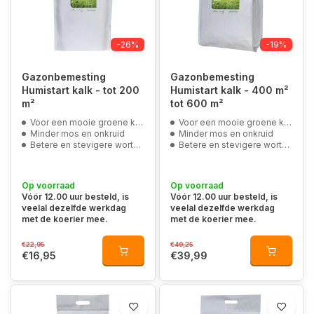
-26%
-19%
Gazonbemesting
Gazonbemesting
Humistart kalk - tot 200
Humistart kalk - 400 m²
m²
tot 600 m²
Voor een mooie groene kleur door magnesium
Voor een mooie groene kleur door magnesium
Minder mos en onkruid
Minder mos en onkruid
Betere en stevigere wortels
Betere en stevigere wortels
Op voorraad
Op voorraad
Vóór 12.00 uur besteld, is
Vóór 12.00 uur besteld, is
veelal dezelfde werkdag
veelal dezelfde werkdag
met de koerier mee.
met de koerier mee.
€22,95
€49,25
€16,95
€39,99