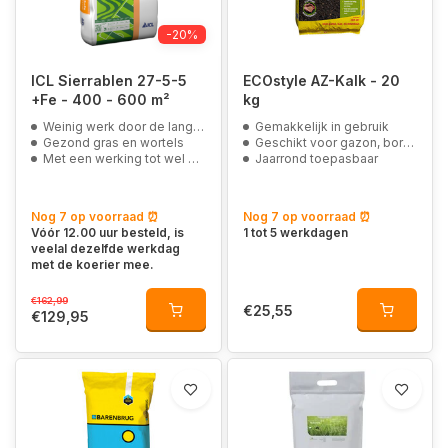
-20%
ICL Sierrablen 27-5-5
ECOstyle AZ-Kalk - 20
+Fe - 400 - 600 m²
kg
Weinig werk door de langdurige afgifte
Gemakkelijk in gebruik
Gezond gras en wortels
Geschikt voor gazon, border en moestuin
Met een werking tot wel 9 maanden
Jaarrond toepasbaar
Nog 7 op voorraad ⏰
Nog 7 op voorraad ⏰
Vóór 12.00 uur besteld, is
1 tot 5 werkdagen
veelal dezelfde werkdag
met de koerier mee.
€162,99
€25,55
€129,95