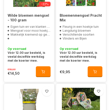
-22%
Wilde bloemen mengsel
Bloemenmengsel Pracht
- 100 gram
Mix
Eigen tuin en van klanten op de foto
Fleurig in een hoekje tuin
Mengsel voor mooi hoekje of prachtige bloemenzee
Langdurig bloemen
Makkelijk kiemend op gewone tot lichte zandgronden
Verschillende soorten
Vlinders en Bijen
Op voorraad
Op voorraad
Vóór 12.00 uur besteld, is
Vóór 12.00 uur besteld, is
veelal dezelfde werkdag
veelal dezelfde werkdag
met de koerier mee.
met de koerier mee.
€18,50
€9,95
€14,50