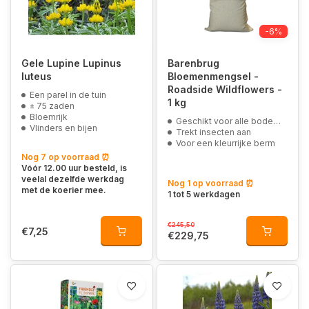
-6%
Gele Lupine Lupinus
Barenbrug
luteus
Bloemenmengsel -
Roadside Wildflowers -
Een parel in de tuin
1 kg
± 75 zaden
Bloemrijk
Geschikt voor alle bodemsoorten
Vlinders en bijen
Trekt insecten aan
Voor een kleurrijke berm
Nog 7 op voorraad ⏰
Vóór 12.00 uur besteld, is
veelal dezelfde werkdag
Nog 1 op voorraad ⏰
met de koerier mee.
1 tot 5 werkdagen
€245,50
€7,25
€229,75