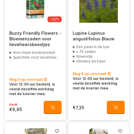
-22%
Buzzy Friendly Flowers -
Lupine Lupinus
Bloemenzaden voor
angustifolius Blauw
lieveheersbeestjes
Een parel in de tuin
± 75 zaden
Voor meer biodiversiteit
Bloemrijk
Specifiek voor lieveheersbeestjes
Vlinders en bijen
Nog 6 op voorraad ⏰
Vóór 12.00 uur besteld, is
Nog 5 op voorraad ⏰
veelal dezelfde werkdag
Vóór 12.00 uur besteld, is
met de koerier mee.
veelal dezelfde werkdag
met de koerier mee.
€8,95
€7,25
€6,95