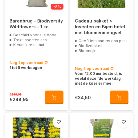
-8%
Barenbrug - Biodiversity
Cadeau pakket >
Wildflowers - 1 kg
Insecten en Bijen hotel
met bloemenmengsel
Geschikt voor alle bodemsoorten
Trekt insecten aan
Geeft iets anders dan parfum
Kleurrijk resultaat
Biodiversiteit
Bloemrijk
Nog 1 op voorraad ⏰
1 tot 5 werkdagen
Nog 5 op voorraad ⏰
Vóór 12.00 uur besteld, is
veelal dezelfde werkdag
met de koerier mee.
€269,95
€34,50
€248,95