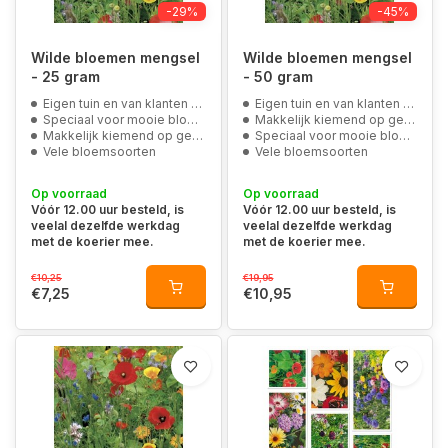
-29%
-45%
Wilde bloemen mengsel
Wilde bloemen mengsel
- 25 gram
- 50 gram
Eigen tuin en van klanten op de foto
Eigen tuin en van klanten op de foto
Speciaal voor mooie bloemenperken
Makkelijk kiemend op gewone tot lichte zandgronden
Makkelijk kiemend op gewone tot lichte zandgronden
Speciaal voor mooie bloemenperken
Vele bloemsoorten
Vele bloemsoorten
Op voorraad
Op voorraad
Vóór 12.00 uur besteld, is
Vóór 12.00 uur besteld, is
veelal dezelfde werkdag
veelal dezelfde werkdag
met de koerier mee.
met de koerier mee.
€10,25
€19,95
€7,25
€10,95