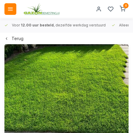
0
Voor
12.00 uur besteld
, dezelfde werkdag verstuurd
Alleen
A
Terug