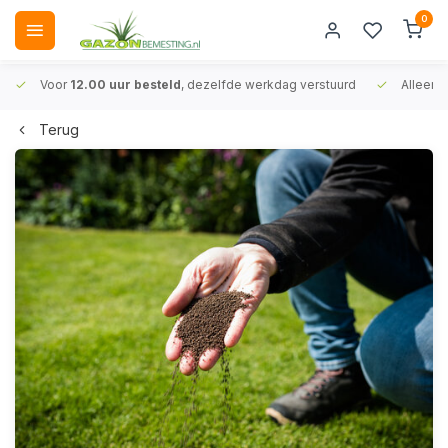
0
Voor
12.00 uur besteld
, dezelfde werkdag verstuurd
Alleen
A
Terug