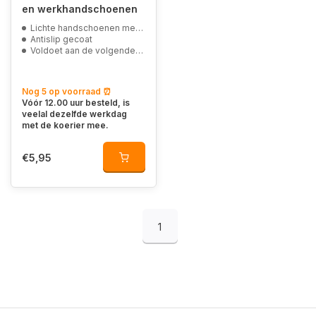
en werkhandschoenen
Lichte handschoenen met goede grip
Antislip gecoat
Voldoet aan de volgende normen: EN 388 (4141)
Nog 5 op voorraad ⏰
Vóór 12.00 uur besteld, is
veelal dezelfde werkdag
met de koerier mee.
€5,95
1