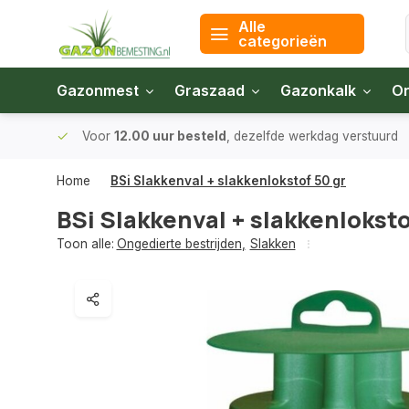
Alle
categorieën
Gazonmest
Graszaad
Gazonkalk
On
 bodem
Voor
12.00 uur besteld
, dezelfde werkdag verstuurd
Home
BSi Slakkenval + slakkenlokstof 50 gr
BSi Slakkenval + slakkenloksto
Toon alle:
Ongedierte bestrijden
,
Slakken