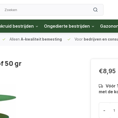
kruid bestrijden
Ongedierte bestrijden
Gazono
Alleen
A-kwaliteit bemesting
Voor
bedrijven en con
f 50 gr
€8,95
Vóór 
met de k
-