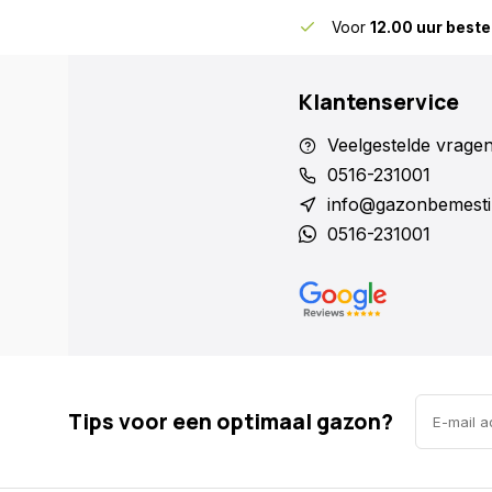
skundig advies
voor gazon en bodem
Voor
12.00 uur beste
Klantenservice
Veelgestelde vrage
0516-231001
info@gazonbemesti
0516-231001
Tips voor een optimaal gazon?