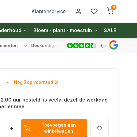
0
Klantenservice
nderhoud
Bloem - plant - moestuin
SALE
Zakel
9,5
sumenten
Deskundig advies
voor gazon en bodem
Vo
Nog 5 op voorraad ⏰
12.00 uur besteld, is veelal dezelfde werkdag
oerier mee.
Toevoegen aan
+
winkelwagen