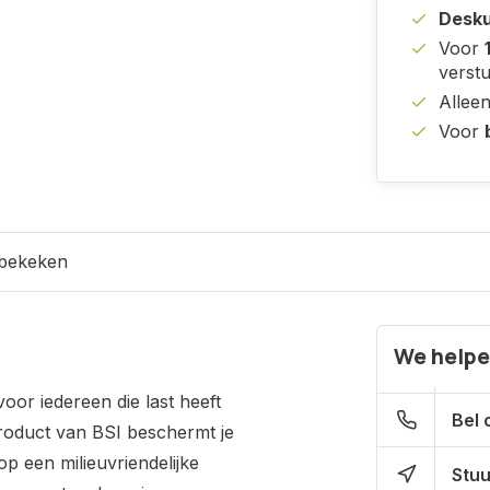
Desku
Voor
verst
Allee
Voor
 bekeken
We helpe
voor iedereen die last heeft
Bel 
 product van BSI beschermt je
p een milieuvriendelijke
Stuu