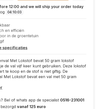
ore 12:00 and we will ship your order today
nog
04
:
10
:
03
kbaar
ch en efficiën
oor in de groentetuin
gif
le specificaties
nval Met Lokstof bevat 50 gram lokstof
e de val vijf keer kunt gebruiken. Deze lokstof
rt te koop en de stof is niet giftig. De
l Met Lokstof bevat een val met 50 gram
er
? Bel of whats app de specialist
0516-231001
s bezorgd
vanaf 125 euro