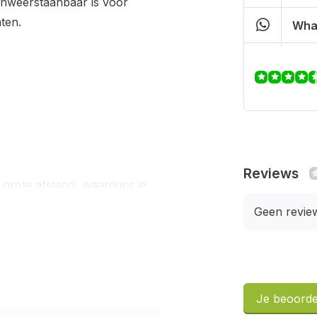
 onweerstaanbaar is voor
ten.
Wha
Reviews
 grote afstand, waardoor je
 een natuurlijke manier om je
Geen revie
e val kan tot wel 20 slakken
lijk vermindert.
Je beoorde