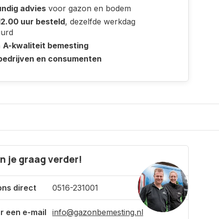
ndig advies
voor gazon en bodem
12.00 uur besteld
, dezelfde werkdag
uurd
n
A-kwaliteit bemesting
bedrijven en consumenten
n je graag verder!
ons direct
0516-231001
r een e-mail
info@gazonbemesting.nl