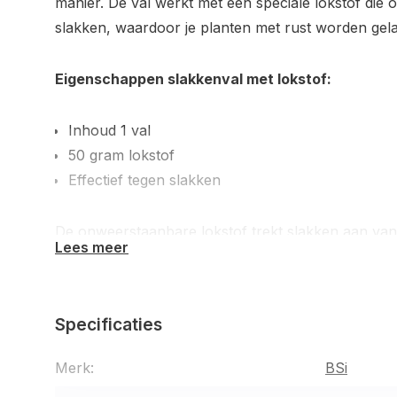
manier. De val werkt met een speciale lokstof die
slakken, waardoor je planten met rust worden gela
Eigenschappen slakkenval met lokstof:
Inhoud 1 val
50 gram lokstof
Effectief tegen slakken
De onweerstaanbare lokstof trekt slakken aan van
Lees meer
planten beschermd blijven. De BSI slakkenval biedt
tuin te beschermen tegen slakken. Deze innovatiev
tegelijk vangen, waardoor je plantenschade aanzien
Specificaties
Voordelen:
Merk:
BSi