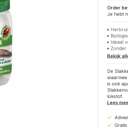
Order bef
Je hebt 
Herbrui
Biologis
Ideaal v
Zonder 
Bekijk al
De Slakke
waarmee j
is ook apa
Slakkenva
lokstof.
Lees me
Advies
Grati