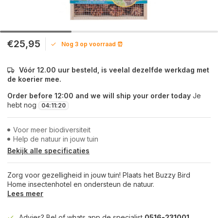
€25,95
Nog 3 op voorraad ⏰
Vóór 12.00 uur besteld, is veelal dezelfde werkdag met
de koerier mee.
Order before 12:00 and we will ship your order today
Je
hebt nog
04
:
11
:
20
Voor meer biodiversiteit
Help de natuur in jouw tuin
Bekijk alle specificaties
Zorg voor gezelligheid in jouw tuin! Plaats het Buzzy Bird
Home insectenhotel en ondersteun de natuur.
Lees meer
Advies? Bel of whats app de specialist
0516-231001