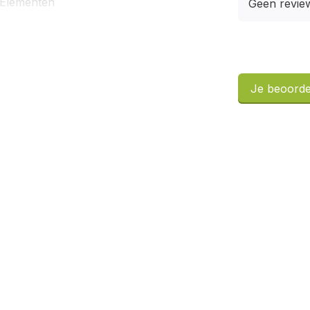
Elementen
Geen revie
Je beoorde