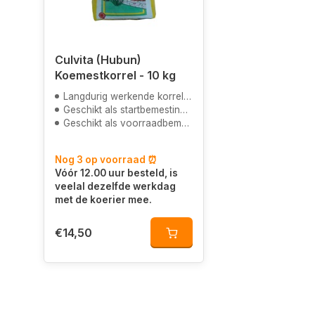
Culvita (Hubun)
Koemestkorrel - 10 kg
Langdurig werkende korrelmest
Geschikt als startbemesting in het voorjaar
Geschikt als voorraadbemesting in de herfst
Nog 3 op voorraad ⏰
Vóór 12.00 uur besteld, is
veelal dezelfde werkdag
met de koerier mee.
€14,50