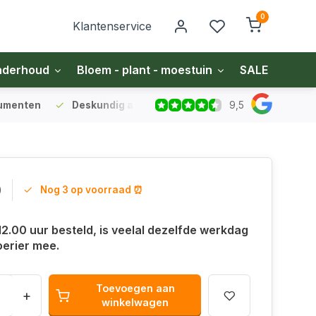
0
Klantenservice
nderhoud
Bloem - plant - moestuin
SALE
Zakel
9,5
sumenten
Deskundig advies
voor gazon en bodem
Vo
0
Nog 3 op voorraad ⏰
12.00 uur besteld, is veelal dezelfde werkdag
oerier mee.
Toevoegen aan
+
winkelwagen