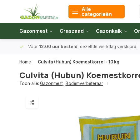
Alle
categorieën
Gazonmest
Graszaad
Gazonkalk
On
 bodem
Voor
12.00 uur besteld
, dezelfde werkdag verstuurd
Home
Culvita (Hubun) Koemestkorrel - 10 kg
Culvita (Hubun) Koemestkorrel
Toon alle:
Gazonmest
,
Bodemverbeteraar