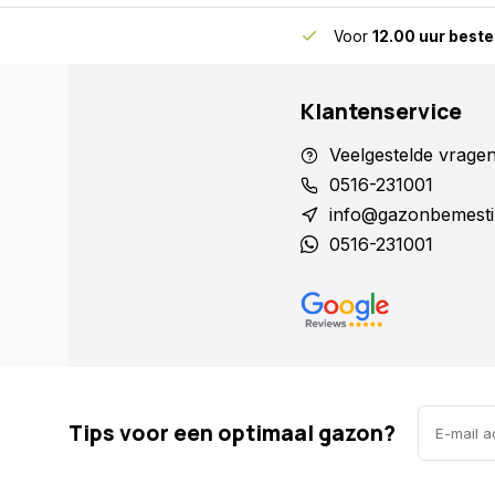
skundig advies
voor gazon en bodem
Voor
12.00 uur beste
Klantenservice
Veelgestelde vrage
0516-231001
info@gazonbemesti
0516-231001
Tips voor een optimaal gazon?