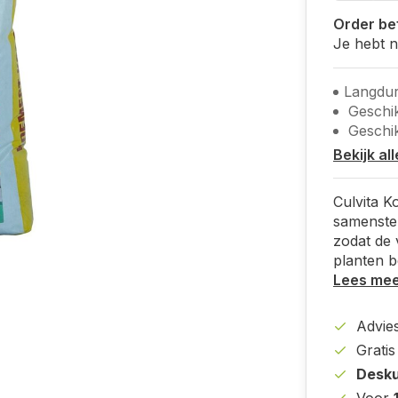
Order bef
Je hebt 
Langdur
Geschik
Geschik
Bekijk al
Culvita K
samenste
zodat de 
planten b
Lees me
Advies
Grati
Desku