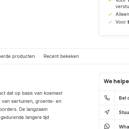
Voor
verst
Allee
Voor
eerde producten
Recent bekeken
We helpe
uct dat op basis van koemest
Bel 
 van siertuinen, groente- en
e borders. De langzaam
Stuu
gedurende langere tijd
Wha