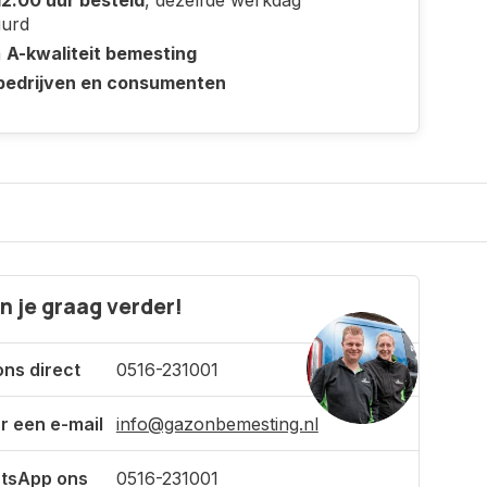
12.00 uur besteld
, dezelfde werkdag
uurd
n
A-kwaliteit bemesting
bedrijven en consumenten
n je graag verder!
ons direct
0516-231001
r een e-mail
info@gazonbemesting.nl
tsApp ons
0516-231001