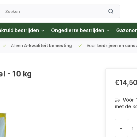
kruid bestrijden
Ongedierte bestrijden
Gazono
Alleen
A-kwaliteit bemesting
Voor
bedrijven en con
 - 10 kg
€14,5
Vóór 
met de k
-