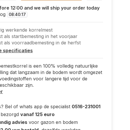
ore 12:00 and we will ship your order today
nog
08
:
40
:
17
ig werkende korrelmest
t als startbemesting in het voorjaar
t als voorraadbemesting in de herfst
le specificaties
oemestkorrel is een 100% volledig natuurlijke
lling dat langzaam in de bodem wordt omgezet
voedingstoffen voor langere tijd voor de
eschikbaar zijn.
er
? Bel of whats app de specialist
0516-231001
s bezorgd
vanaf 125 euro
ndig advies
voor gazon en bodem