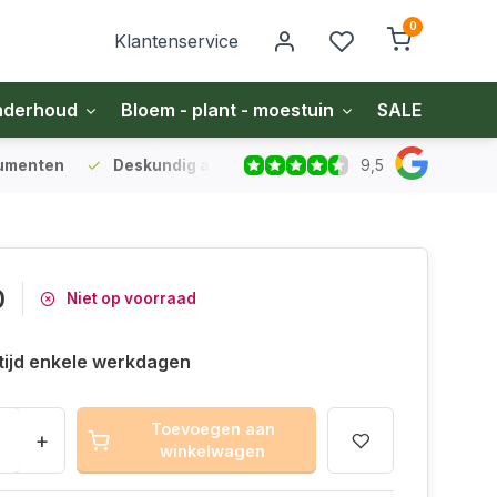
0
Klantenservice
nderhoud
Bloem - plant - moestuin
SALE
Zakel
9,5
sumenten
Deskundig advies
voor gazon en bodem
Vo
0
Niet op voorraad
tijd enkele werkdagen
Toevoegen aan
+
winkelwagen