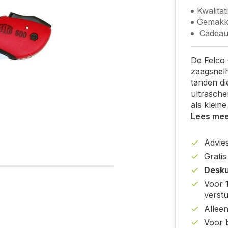
Kwalitat
Gemakke
Cadeau 
De Felco 
zaagsnelh
tanden di
ultrasche
als klein
Lees me
Advies
Grati
Desku
Voor
verst
Allee
Voor