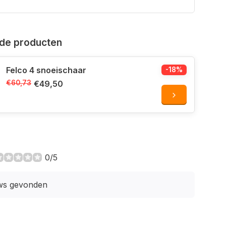
de producten
Felco 4 snoeischaar
-18%
€60,73
€49,50
0/5
ws gevonden