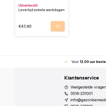
Uitverkocht
Levertijd enkele werkdagen
€47,40
skundig advies
voor gazon en bodem
Voor
12.00 uur beste
Klantenservice
Veelgestelde vrage
0516-231001
info@gazonbemesti