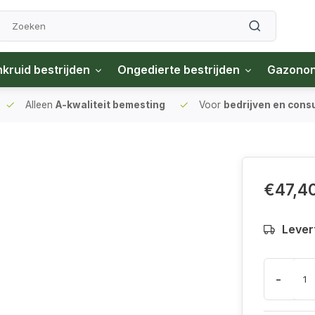
kruid bestrijden
Ongedierte bestrijden
Gazono
Alleen
A-kwaliteit bemesting
Voor
bedrijven en con
€47,4
Lever
-