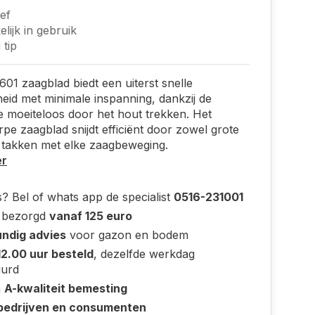
ief
lijk in gebruik
tip
601 zaagblad biedt een uiterst snelle
eid met minimale inspanning, dankzij de
e moeiteloos door het hout trekken. Het
rpe zaagblad snijdt efficiënt door zowel grote
e takken met elke zaagbeweging.
er
? Bel of whats app de specialist
0516-231001
s bezorgd
vanaf 125 euro
ndig advies
voor gazon en bodem
12.00 uur besteld
, dezelfde werkdag
uurd
n
A-kwaliteit bemesting
bedrijven en consumenten