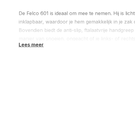
De Felco 601 is ideaal om mee te nemen. Hij is lic
inklapbaar, waardoor je hem gemakkelijk in je zak
Bovendien biedt de anti-slip, ftalaatvrije handgree
manier van snoeien, ongeacht of je links- of recht
Lees meer
Alle onderdelen van de Felco 601 zijn vervangbaar,
duurzaamheid van deze zaag.