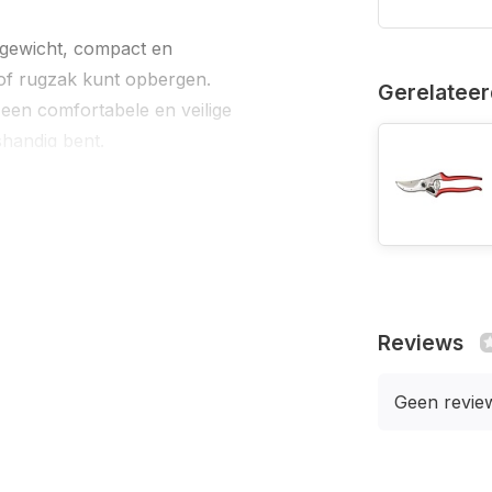
htgewicht, compact en
 of rugzak kunt opbergen.
Gerelateer
p een comfortabele en veilige
shandig bent.
 wat bijdraagt aan de
Reviews
Geen revie