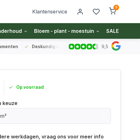
0
Klantenservice
nderhoud
Bloem - plant - moestuin
SALE
Zakel
9,5
sumenten
Deskundig advies
voor gazon en bodem
Vo
Op voorraad
n keuze
 m²
ere werkdagen, vraag ons voor meer info