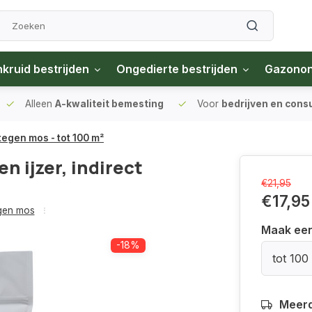
kruid bestrijden
Ongedierte bestrijden
Gazono
Alleen
A-kwaliteit bemesting
Voor
bedrijven en con
tegen mos - tot 100 m²
 ijzer, indirect
€21,95
€17,95
gen mos
Maak ee
-18%
tot 100
Meerd