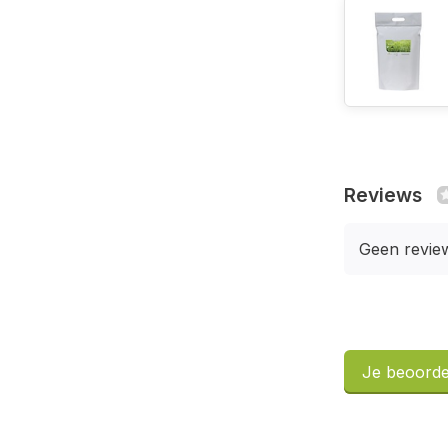
Reviews
Geen revie
Je beoorde