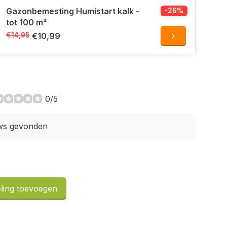
Gazonbemesting Humistart kalk -
-26%
tot 100 m²
€14,95
€10,99
0/5
ws gevonden
ling toevoegen