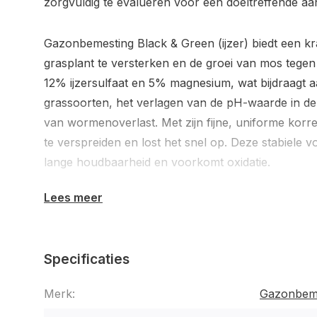
zorgvuldig te evalueren voor een doeltreffende a
Gazonbemesting Black & Green (ijzer) biedt een kr
grasplant te versterken en de groei van mos tegen
12% ijzersulfaat en 5% magnesium, wat bijdraagt aa
grassoorten, het verlagen van de pH-waarde in d
van wormenoverlast. Met zijn fijne, uniforme korr
te verspreiden en lost het snel op. Deze stabiele v
lange houdbaarheid en voorkomt oxidatie.
Lees meer
Vergeet niet om kale plekken te voorzien van gras
natuurlijke groei plaatsvinden, terwijl mos zich gem
Overweeg ook om snoeiwerkzaamheden in de border
Specificaties
meer licht en lucht bij het gras kan komen. Met de j
gazon de extra voeding die het nodig heeft om te he
Merk:
Gazonbem