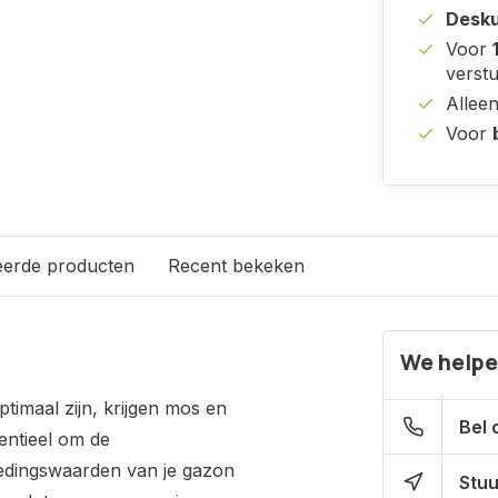
Desku
Voor
verst
Allee
Voor
eerde producten
Recent bekeken
We helpe
imaal zijn, krijgen mos en
Bel 
entieel om de
edingswaarden van je gazon
Stuu