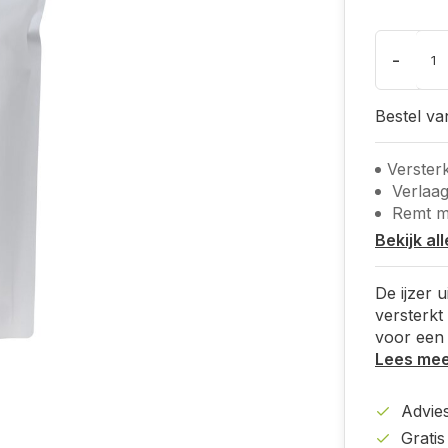
-
Bestel v
Verster
Verlaag
Remt m
Bekijk al
De ijzer 
versterkt
voor een 
Lees me
Advies
Grati