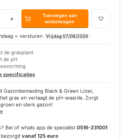
Toevoegen aan
+
winkelwagen
andaag = versturen
Vrijdag 07/08/2026
kt de grasplant
t de pH
osvorming
le specificaties
uit Gazonbemesting Black & Green IJzer,
 het gras en verlaagt de pH-waarde. Zorgt
groen en sterk gazon!
er
? Bel of whats app de specialist
0516-231001
s bezorgd
vanaf 125 euro