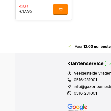
€21,95
€17,95
skundig advies
voor gazon en bodem
Voor
12.00 uur beste
Klantenservice
nu
Veelgestelde vrage
0516-231001
info@gazonbemesti
0516-231001