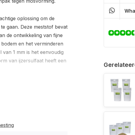
anpak tegen mosvorming.
Wha
achtige oplossing om de
 te gaan. Deze meststof bevat
n de ontwikkeling van fijne
e bodem en het verminderen
el van 1 mm is het eenvoudig
orm van ijzersulfaat heeft een
Gerelateer
zaad; zonder gras zal er geen
akkelijk kan vestigen.
s uit te voeren, zodat er
uiste bemesting geef je je
rstellen.
esting