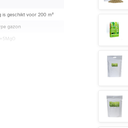
 is geschikt voor 200 m²
type gazon
 +5MgO
 bestrating, dus loop niet
 voorkomen.
e een donkergroene graskleur
cht krijgt die het verdient!