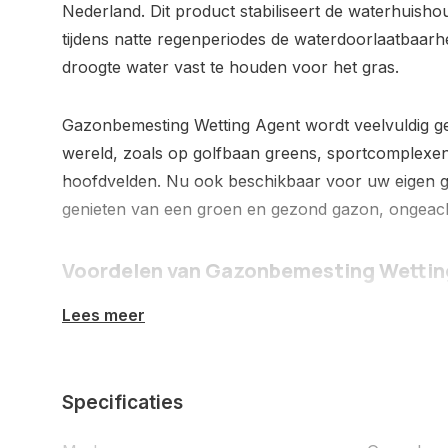
Nederland. Dit product stabiliseert de waterhuish
tijdens natte regenperiodes de waterdoorlaatbaarhe
droogte water vast te houden voor het gras.
Gazonbemesting Wetting Agent wordt veelvuldig ge
wereld, zoals op golfbaan greens, sportcomplexen
hoofdvelden. Nu ook beschikbaar voor uw eigen g
genieten van een groen en gezond gazon, ongeac
Voordelen van Gazonbemesting Wettin
Lees meer
Snel herstel:
Binnen enkele dagen zichtbaar her
droogteplekken.
Lange bescherming:
Beschermt de grasplant en 
Specificaties
30 dagen.
Biologisch afbreekbaar:
Milieuvriendelijk en vei