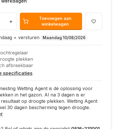
 2 werkdagen
Toevoegen aan
+
winkelwagen
andaag = versturen
Maandag 10/08/2026
ochtregelaar
roogte plekken
sch afbreekbaar
le specificaties
sting Wetting Agent is dé oplossing voor
ekken in het gazon. Al na 3 dagen is er
 resultaat op droogte plekken. Wetting Agent
 wel 30 dagen bescherming tegen droogte.
er
? Bel of whats app de specialist
0516-231001