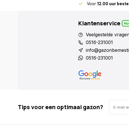
skundig advies
voor gazon en bodem
Voor
12.00 uur beste
Klantenservice
nu
Veelgestelde vrage
0516-231001
info@gazonbemesti
0516-231001
Tips voor een optimaal gazon?