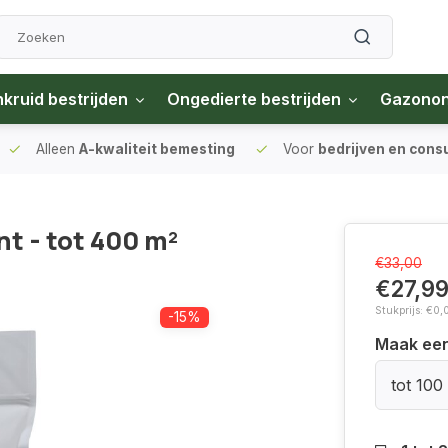
kruid bestrijden
Ongedierte bestrijden
Gazono
Alleen
A-kwaliteit bemesting
Voor
bedrijven en con
 - tot 400 m²
€33,00
€27,9
Stukprijs: €0,
-15%
Maak ee
tot 100