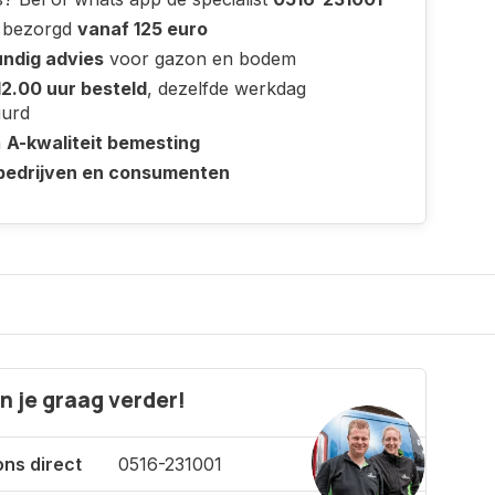
s bezorgd
vanaf 125 euro
ndig advies
voor gazon en bodem
12.00 uur besteld
, dezelfde werkdag
uurd
n
A-kwaliteit bemesting
bedrijven en consumenten
n je graag verder!
ons direct
0516-231001