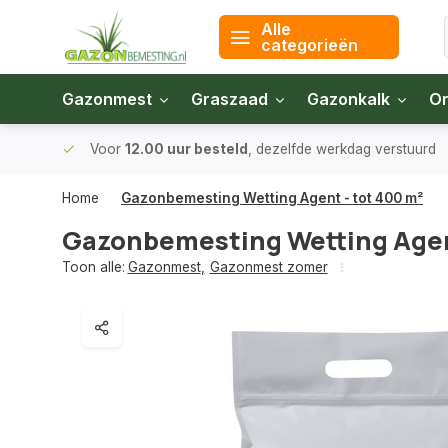
Alle
categorieën
Gazonmest
Graszaad
Gazonkalk
On
 bodem
Voor
12.00 uur besteld
, dezelfde werkdag verstuurd
Home
Gazonbemesting Wetting Agent - tot 400 m²
Gazonbemesting Wetting Agent
Toon alle:
Gazonmest
,
Gazonmest zomer