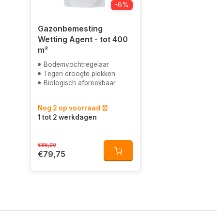
-6%
Gazonbemesting
Wetting Agent - tot 400
m²
Bodemvochtregelaar
Tegen droogte plekken
Biologisch afbreekbaar
Nog 2 op voorraad ⏰
1 tot 2 werkdagen
€85,00
€79,75