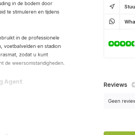
ouding in de bodem door
Stuu
id te stimuleren en tijdens
Wha
bruikt in de professionele
, voetbalvelden en stadion
rasmat, zodat u kunt
ht de weersomstandigheden.
g Agent
Reviews
stel van bestaande
Geen revie
stimuleert de bodem tot wel
lig voor uw gazon.