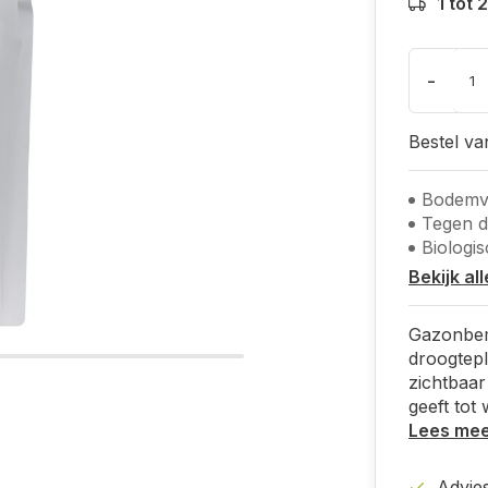
1 tot
-
Bestel v
Bodemv
Tegen d
Biologi
Bekijk al
Gazonbeme
droogtepl
zichtbaar
geeft tot
Lees me
Advies