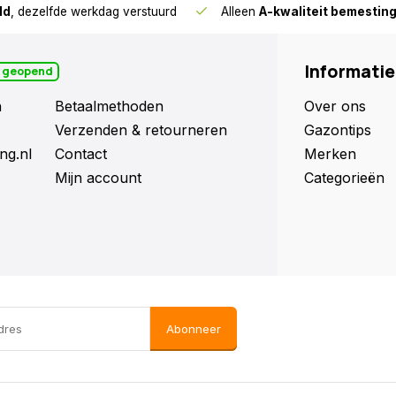
ld
, dezelfde werkdag verstuurd
Alleen
A-kwaliteit bemestin
Informatie
 geopend
n
Betaalmethoden
Over ons
Verzenden & retourneren
Gazontips
ng.nl
Contact
Merken
Mijn account
Categorieën
Abonneer