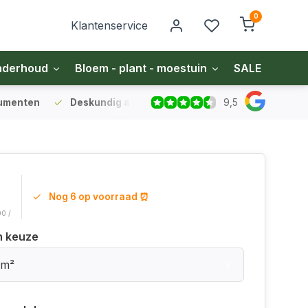
0
Klantenservice
nderhoud
Bloem - plant - moestuin
SALE
Zakel
9,5
sumenten
Deskundig advies
voor gazon en bodem
Vo
9
Nog 6 op voorraad ⏰
00 /
n keuze
 m²