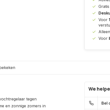
Grati
Desku
Voor
verst
Allee
Voor
 bekeken
We helpe
vochtregelaar tegen
Bel 
me en zonnige zomers in