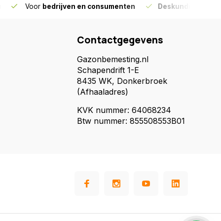
g
Voor
bedrijven en consumenten
Deskundig advies
Contactgegevens
Gazonbemesting.nl
Schapendrift 1-E
8435 WK, Donkerbroek
(Afhaaladres)
KVK nummer: 64068234
Btw nummer: 855508553B01