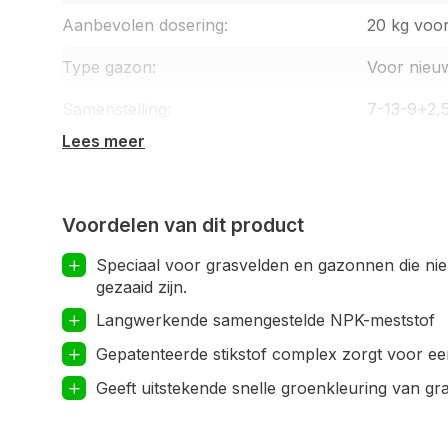
waardoor de ziekedruk afneemt en de droogtetoler
Aanbevolen dosering:
20 kg voo
Marathon maakt gebruik van een innovatieve ben
Type gazon:
Voor nieu
samenstellingen, die voedingsstoffen beschikbaar
Samenstelling:
7-13-9+2
bodem en de grasplant deze nodig hebben. Dankzij 
Lees meer
plant geleidelijk voeding, terwijl overmatige conce
voorkomen. Deze technologie, bekend als xser-tec
efficiëntie van de bemesting. De organische stof sti
Voordelen van dit product
bodemleven, wat resulteert in gezond, sterk en dic
speeldruk.
Speciaal voor grasvelden en gazonnen die nie
gezaaid zijn.
Langwerkende samengestelde NPK-meststof
Gepatenteerde stikstof complex zorgt voor e
Geeft uitstekende snelle groenkleuring van gr