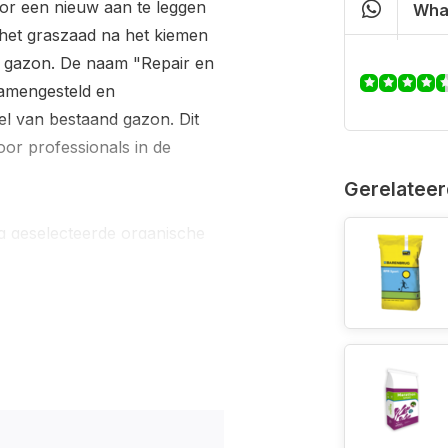
oor een nieuw aan te leggen
Wha
het graszaad na het kiemen
n gazon. De naam "Repair en
samengesteld en
el van bestaand gazon. Dit
or professionals in de
Gerelateer
g geselecteerde organische
gebruik van organische stof
De complete voeding tijdens de
ruk op het uitstoelen van de
nteerde complex zorgen voor
en, met een langdurige afgifte
ct worden gebruikt, worden
petitie tegen pathogenen,