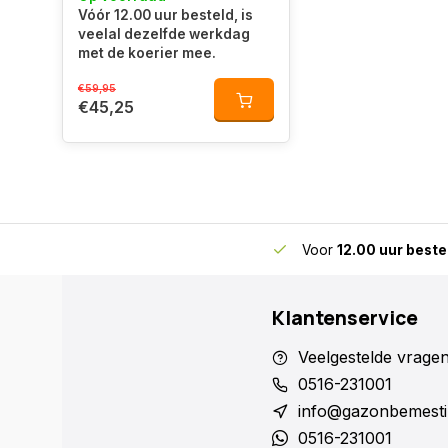
Vóór 12.00 uur besteld, is
veelal dezelfde werkdag
met de koerier mee.
€59,95
€45,25
skundig advies
voor gazon en bodem
Voor
12.00 uur beste
Klantenservice
Veelgestelde vrage
0516-231001
info@gazonbemesti
0516-231001