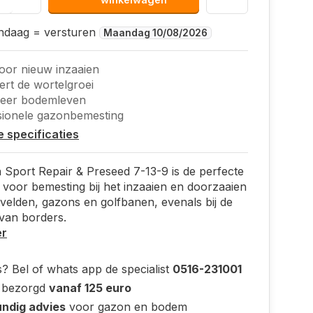
andaag = versturen
Maandag 10/08/2026
voor nieuw inzaaien
rt de wortelgroei
eer bodemleven
ionele gazonbemesting
le specificaties
Sport Repair & Preseed 7-13-9 is de perfecte
 voor bemesting bij het inzaaien en doorzaaien
velden, gazons en golfbanen, evenals bij de
van borders.
er
? Bel of whats app de specialist
0516-231001
s bezorgd
vanaf 125 euro
ndig advies
voor gazon en bodem