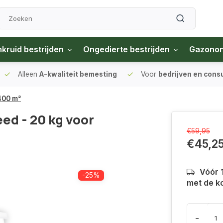
kruid bestrijden
Ongedierte bestrijden
Gazono
Alleen
A-kwaliteit bemesting
Voor
bedrijven en con
400 m²
ed - 20 kg voor
€59,95
€45,2
Vóór 
-25%
met de k
-