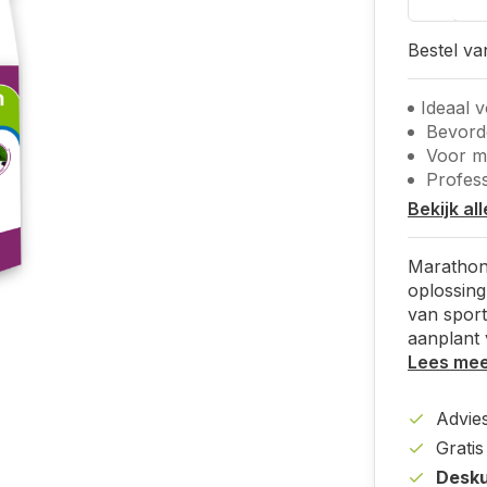
Bestel v
Ideaal 
Bevorde
Voor m
Profess
Bekijk al
Marathon 
oplossing
van sport
aanplant 
Lees me
Advies
Grati
Desku