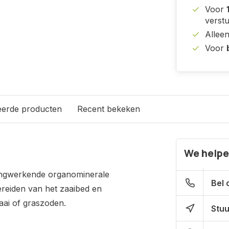
Voor
verst
Allee
Voor
eerde producten
Recent bekeken
We helpe
langwerkende organominerale
Bel 
ereiden van het zaaibed en
aai of graszoden.
Stuu