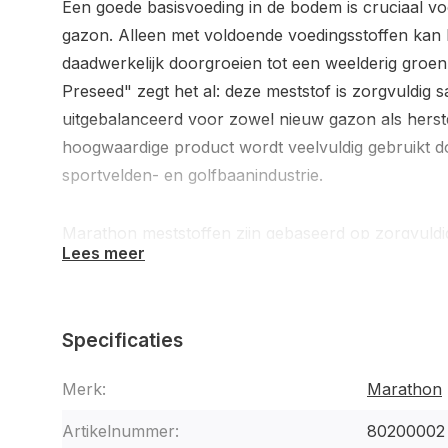
Een goede basisvoeding in de bodem is cruciaal v
gazon. Alleen met voldoende voedingsstoffen kan 
daadwerkelijk doorgroeien tot een weelderig groe
Preseed" zegt het al: deze meststof is zorgvuldig 
uitgebalanceerd voor zowel nieuw gazon als herst
hoogwaardige product wordt veelvuldig gebruikt do
sportvelden- en golfbaanindustrie.
Marathon meststoffen zijn gebaseerd op zorgvuldi
Lees meer
bronnen en combineren op een slimme manier het 
(voedingsbuffering) met traditionele meststoffen. 
groeifase bevordert een rustige groei met een nad
Specificaties
grasplant. Actieve organische stof en het gepate
een snelle stimulering van het bacteriële bodemlev
Merk:
Marathon
van voedingsstoffen. Voedingsstoffen die niet dire
gebufferd. Dit gezonde bodemleven zorgt voor com
Artikelnummer:
80200002