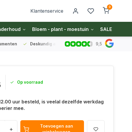
0
Klantenservice
nderhoud
Bloem - plant - moestuin
SALE
Zakel
9,5
sumenten
Deskundig advies
voor gazon en bodem
Vo
Op voorraad
5
12.00 uur besteld, is veelal dezelfde werkdag
oerier mee.
Toevoegen aan
+
winkelwagen