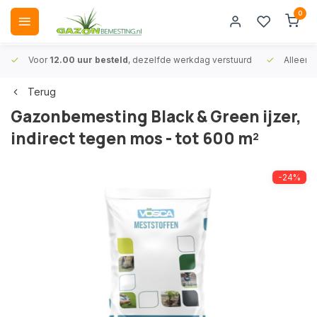
0
Voor
12.00 uur besteld
, dezelfde werkdag verstuurd
Alleen
A
Terug
Gazonbemesting Black & Green ijzer,
indirect tegen mos - tot 600 m²
-24%