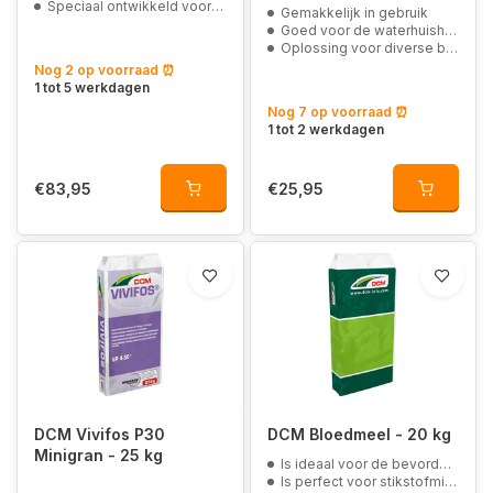
Speciaal ontwikkeld voor gazons met een robotmaaier of mulchmaaier
Gemakkelijk in gebruik
Goed voor de waterhuishouding
Oplossing voor diverse bodemproblemen
Nog 2 op voorraad ⏰
1 tot 5 werkdagen
Nog 7 op voorraad ⏰
1 tot 2 werkdagen
€83,95
€25,95
DCM Vivifos P30
DCM Bloedmeel - 20 kg
Minigran - 25 kg
Is ideaal voor de bevordering van bladgroei bij groenten, sierplanten en gazons
Is perfect voor stikstofminnende planten