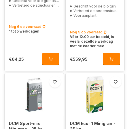
Geschikt voor alle grondsoorten
Verbeterd de structuur en vochtigheid van de grond
Geschikt voor de bio tuin
Verbetert de bodemstructuur
Voor aanplant
Nog 6 op voorraad ⏰
1 tot 5 werkdagen
Nog 9 op voorraad ⏰
Vóór 12.00 uur besteld, is
veelal dezelfde werkdag
met de koerier mee.
€64,25
€559,95
DCM Sport-mix
DCM Ecor 1 Minigran -
Minigran - 25 kg
25 kg