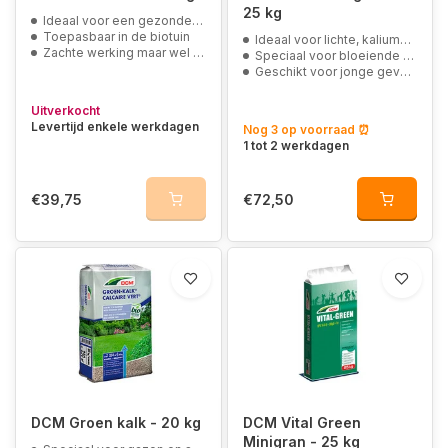
25 kg
Ideaal voor een gezonde, groene groei bij groenten, sierplanten en gazons
Toepasbaar in de biotuin
Ideaal voor lichte, kaliumarme gronden
Zachte werking maar wel forse groei
Speciaal voor bloeiende planten en groenten
Geschikt voor jonge gevoelige wortels
Uitverkocht
Levertijd enkele werkdagen
Nog 3 op voorraad ⏰
1 tot 2 werkdagen
€39,75
€72,50
DCM Groen kalk - 20 kg
DCM Vital Green
Minigran - 25 kg