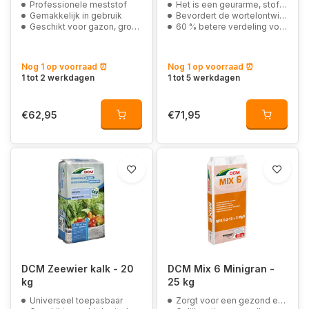
Professionele meststof
Het is een geurarme, stofarme bemesting korrel
Gemakkelijk in gebruik
Bevordert de wortelontwikkeling
Geschikt voor gazon, groente, siertuin, hagen, sedum en groendaken
60 % betere verdeling voor homogene kleur en groei
Nog 1 op voorraad ⏰
Nog 1 op voorraad ⏰
1 tot 2 werkdagen
1 tot 5 werkdagen
€62,95
€71,95
DCM Zeewier kalk - 20
DCM Mix 6 Minigran -
kg
25 kg
Universeel toepasbaar
Zorgt voor een gezond en weelderig gazon