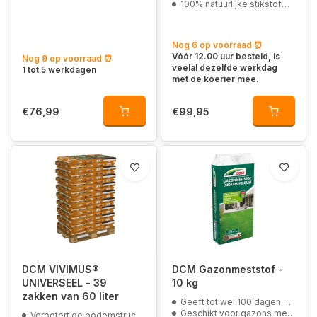
100% natuurlijke stikstofmeststof
Nog 6 op voorraad ⏰
Vóór 12.00 uur besteld, is
Nog 9 op voorraad ⏰
veelal dezelfde werkdag
1 tot 5 werkdagen
met de koerier mee.
€76,99
€99,95
DCM VIVIMUS®
DCM Gazonmeststof -
UNIVERSEEL - 39
10 kg
zakken van 60 liter
Geeft tot wel 100 dagen voeding
Geschikt voor gazons met een robotmaaier
Verbetert de bodemstructuur