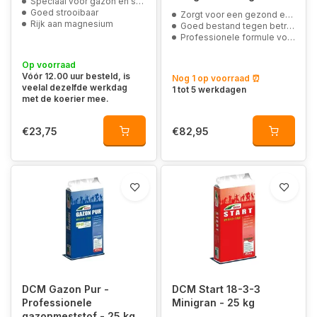
Speciaal voor gazon en siertuin
Goed strooibaar
Zorgt voor een gezond en sterk gazon
Rijk aan magnesium
Goed bestand tegen betreding en droogte
Professionele formule voor op sportvelden en openbaar groen
Op voorraad
Vóór 12.00 uur besteld, is
Nog 1 op voorraad ⏰
veelal dezelfde werkdag
1 tot 5 werkdagen
met de koerier mee.
€23,75
€82,95
DCM Gazon Pur -
DCM Start 18-3-3
Professionele
Minigran - 25 kg
gazonmeststof - 25 kg