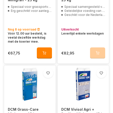
Speciaal voor grassportvelden
Speciaal samengesteld voor biologische bemesting van landbouwgronden en tuinen
Erg geschrikt voor aanleg van nieuwe grasmat
Geleidelijke voeding van de bodem
Geschikt voor de Nederlandse biologische landbouw
Nog 8 op voorraad ⏰
Uitverkocht
Vóór 12.00 uur besteld, is
Levertijd enkele werkdagen
veelal dezelfde werkdag
met de koerier mee.
€67,75
€82,95
DCM Grass-Care
DCM Vivisol Agri +