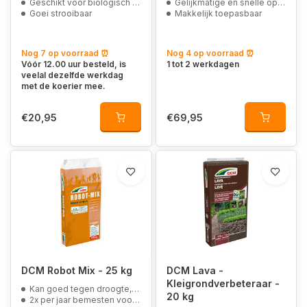
Geschikt voor biologisch landbouw
Gelijkmatige en snelle opname van voedingstoffen
Goei strooibaar
Makkelijk toepasbaar
Nog 7 op voorraad ⏰
Nog 4 op voorraad ⏰
Vóór 12.00 uur besteld, is
1 tot 2 werkdagen
veelal dezelfde werkdag
met de koerier mee.
€20,95
€69,95
DCM Robot Mix - 25 kg
DCM Lava -
Kleigrondverbeteraar -
Kan goed tegen droogte, vorst en betreding
20 kg
2x per jaar bemesten voor minder vilt in de grasmat