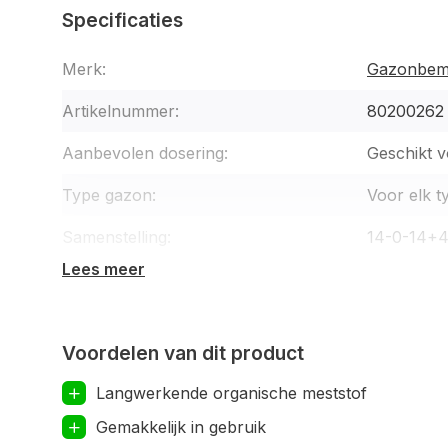
Specificaties
Ideaal voor gazons tot 300 m²
Merk:
Gazonbem
Bevordert stabiele gras groei en herstel in de z
Verbetert de bodemstructuur en stimuleert het
Artikelnummer:
80200262
Langdurige werking met organische voedingssto
Aanbevolen dosering:
Geschikt 
Type gazon:
Voor elk 
Samenstelling:
14-0-14+
Lees meer
Voordelen van dit product
Langwerkende organische meststof
Gemakkelijk in gebruik