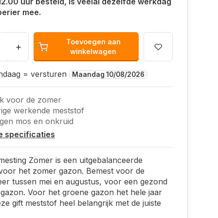
12.00 uur besteld, is veelal dezelfde werkdag
oerier mee.
Toevoegen aan
+
winkelwagen
andaag = versturen
Maandag 10/08/2026
ek voor de zomer
ige werkende meststof
egen mos en onkruid
le specificaties
esting Zomer is een uitgebalanceerde
 voor het zomer gazon. Bemest voor de
eer tussen mei en augustus, voor een gezond
gazon. Voor het groene gazon het hele jaar
ze gift meststof heel belangrijk met de juiste