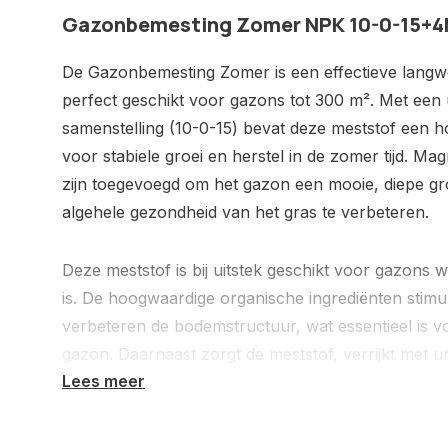
Gazonbemesting Zomer NPK 10-0-15+
De Gazonbemesting Zomer is een effectieve langw
perfect geschikt voor gazons tot 300 m². Met een
samenstelling (10-0-15) bevat deze meststof een ho
voor stabiele groei en herstel in de zomer tijd. Ma
zijn toegevoegd om het gazon een mooie, diepe gr
algehele gezondheid van het gras te verbeteren.
Deze meststof is bij uitstek geschikt voor gazons w
is. De hoogwaardige organische ingrediënten stim
verbeteren de bodemstructuur, wat essentieel is
gazon. Daarnaast zorgt de meststof, verrijkt met 
Lees meer
voor een langdurige voeding van het gazon.
Voordelen van Gazonbemesting Voorjaar