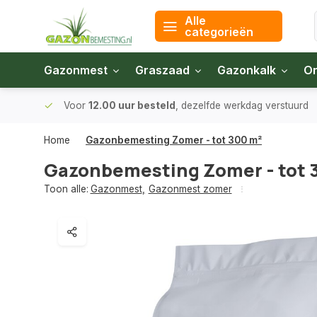
Alle
categorieën
Gazonmest
Graszaad
Gazonkalk
On
 bodem
Voor
12.00 uur besteld
, dezelfde werkdag verstuurd
Home
Gazonbemesting Zomer - tot 300 m²
Gazonbemesting Zomer - tot 
Toon alle:
Gazonmest
,
Gazonmest zomer