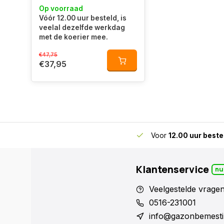
Op voorraad
Vóór 12.00 uur besteld, is
veelal dezelfde werkdag
met de koerier mee.
€47,75
€37,95
skundig advies
voor gazon en bodem
Voor
12.00 uur beste
Klantenservice
nu
Veelgestelde vrage
0516-231001
info@gazonbemesti