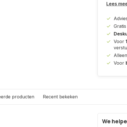
Lees me
Advies
Grati
Desku
Voor
verst
Allee
Voor
eerde producten
Recent bekeken
We helpe