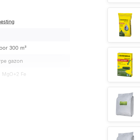
esting
omer
 bodemleven
ffen
voor 300 m²
type gazon
4 MgO+2 Fe