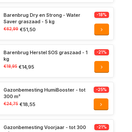
Barenbrug Dry en Strong - Water
-18%
Saver graszaad - 5 kg
€62,99
€51,50
Barenbrug Herstel SOS graszaad - 1
-21%
kg
€18,95
€14,95
Gazonbemesting HumiBooster - tot
-25%
300 m²
€24,75
€18,55
Gazonbemesting Voorjaar - tot 300
-21%