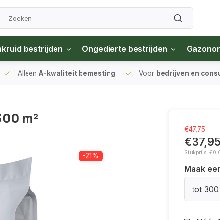
kruid bestrijden
Ongedierte bestrijden
Gazono
Alleen
A-kwaliteit bemesting
Voor
bedrijven en con
300 m²
€47,75
€37,9
Stukprijs: €0,
-21%
Maak ee
tot 300