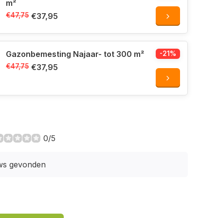
m²
€47,75
€37,95
Gazonbemesting Najaar- tot 300 m²
-21%
€47,75
€37,95
0/5
ws gevonden