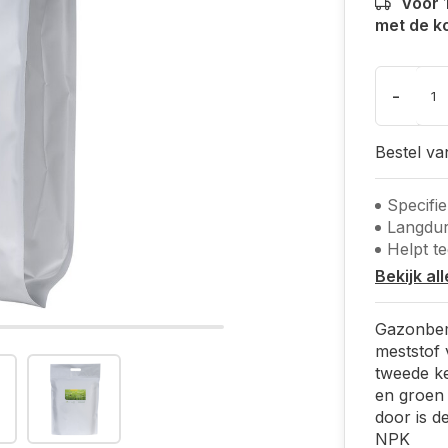
Vóór 
met de k
-
Bestel v
Specifi
Langdur
Helpt t
Bekijk al
Gazonbem
meststof
tweede k
en groen 
door is de
NPK