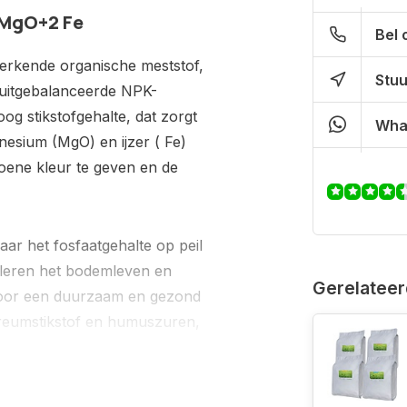
4MgO+2 Fe
Bel 
erkende organische meststof,
Stuu
 uitgebalanceerde NPK-
og stikstofgehalte, dat zorgt
Wha
gnesium (MgO) en ijzer ( Fe)
oene kleur te geven en de
aar het fosfaatgehalte op peil
uleren het bodemleven en
Gerelateer
 voor een duurzaam en gezond
ureumstikstof en humuszuren,
 - tot 300 m²: