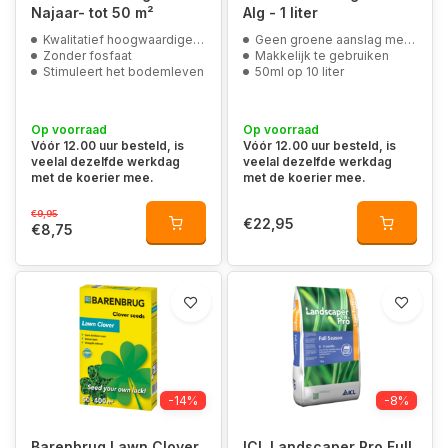
Najaar- tot 50 m²
Alg - 1 liter
Kwalitatief hoogwaardige organische bronnen
Geen groene aanslag meer rondom het huis
Zonder fosfaat
Makkelijk te gebruiken
Stimuleert het bodemleven
50ml op 10 liter
Op voorraad
Op voorraad
Vóór 12.00 uur besteld, is
Vóór 12.00 uur besteld, is
veelal dezelfde werkdag
veelal dezelfde werkdag
met de koerier mee.
met de koerier mee.
€9,95
€22,95
€8,75
-14%
-8%
Barenbrug Lawn Clover
ICL Landscaper Pro Full