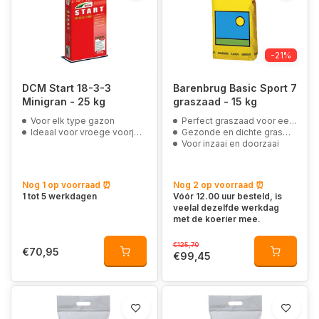
-21%
DCM Start 18-3-3
Barenbrug Basic Sport 7
Minigran - 25 kg
graszaad - 15 kg
Voor elk type gazon
Perfect graszaad voor een sportveld
Ideaal voor vroege voorjaarsbemesting
Gezonde en dichte grasmat
Voor inzaai en doorzaai
Nog 1 op voorraad ⏰
Nog 2 op voorraad ⏰
1 tot 5 werkdagen
Vóór 12.00 uur besteld, is
veelal dezelfde werkdag
met de koerier mee.
€125,70
€70,95
€99,45