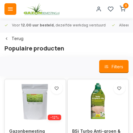
0
Voor
12.00 uur besteld
, dezelfde werkdag verstuurd
Alleen
A
Terug
Populaire producten
Filters
-12%
Gazonbemesting
BSi Turbo Anti-groen &