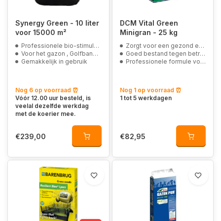
Synergy Green - 10 liter
DCM Vital Green
voor 15000 m²
Minigran - 25 kg
Professionele bio-stimulans
Zorgt voor een gezond en sterk gazon
Voor het gazon , Golfbanen en sportvelden
Goed bestand tegen betreding en droogte
Gemakkelijk in gebruik
Professionele formule voor op sportvelden en openbaar groen
Nog 6 op voorraad ⏰
Nog 1 op voorraad ⏰
Vóór 12.00 uur besteld, is
1 tot 5 werkdagen
veelal dezelfde werkdag
met de koerier mee.
€239,00
€82,95