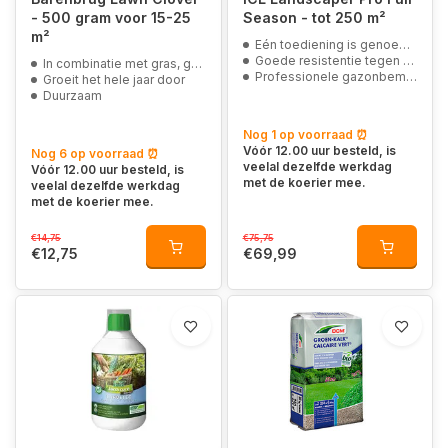
- 500 gram voor 15-25
Season - tot 250 m²
m²
Eén toediening is genoeg voor het hele seizoen
Goede resistentie tegen onkruid en mos
In combinatie met gras, geschikt voor sportgazons
Professionele gazonbemesting
Groeit het hele jaar door
Duurzaam
Nog 1 op voorraad ⏰
Vóór 12.00 uur besteld, is
Nog 6 op voorraad ⏰
veelal dezelfde werkdag
Vóór 12.00 uur besteld, is
met de koerier mee.
veelal dezelfde werkdag
met de koerier mee.
€14,75
€75,75
€12,75
€69,99