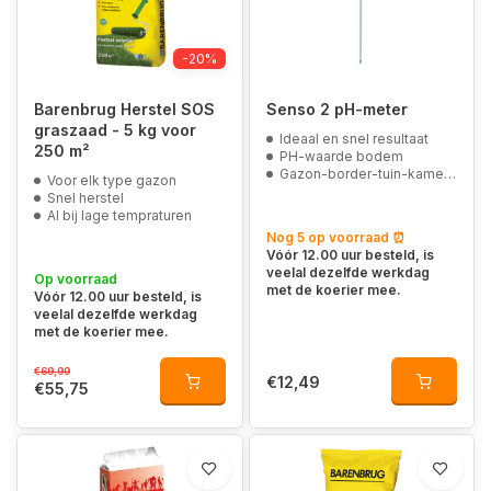
-20%
Barenbrug Herstel SOS
Senso 2 pH-meter
graszaad - 5 kg voor
Ideaal en snel resultaat
250 m²
PH-waarde bodem
Gazon-border-tuin-kamerplanten
Voor elk type gazon
Snel herstel
Al bij lage tempraturen
Nog 5 op voorraad ⏰
Vóór 12.00 uur besteld, is
veelal dezelfde werkdag
Op voorraad
met de koerier mee.
Vóór 12.00 uur besteld, is
veelal dezelfde werkdag
met de koerier mee.
€69,99
€12,49
€55,75