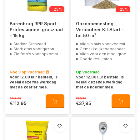
-23%
-25%
Barenbrug RPR Sport -
Gazonbemesting
Professioneel graszaad
Verticuteer Kit Start -
- 15 kg
tot 50 m²
Stadion Graszaad
Alles in huis voor verticuteren
Sterk gras voor gazon
Gemakkelijk toepasbaar
Zie foto's voor opkomst
Alles voor een mooi groen gazon
Goede resultaten
Nog 3 op voorraad ⏰
Op voorraad
Vóór 12.00 uur besteld, is
Vóór 12.00 uur besteld, is
veelal dezelfde werkdag
veelal dezelfde werkdag
met de koerier mee.
met de koerier mee.
€145,95
€50,35
€112,95
€37,95