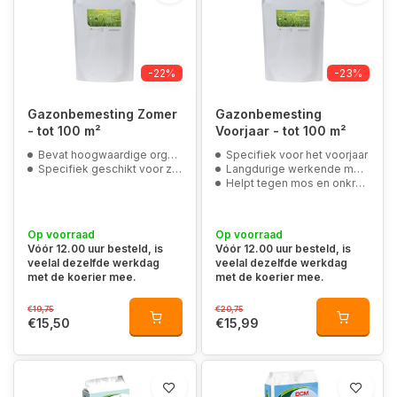
-22%
-23%
Gazonbemesting Zomer
Gazonbemesting
- tot 100 m²
Voorjaar - tot 100 m²
Bevat hoogwaardige organische bronnen
Specifiek voor het voorjaar
Specifiek geschikt voor zomerbemesting
Langdurige werkende meststof
Helpt tegen mos en onkruid
Op voorraad
Op voorraad
Vóór 12.00 uur besteld, is
Vóór 12.00 uur besteld, is
veelal dezelfde werkdag
veelal dezelfde werkdag
met de koerier mee.
met de koerier mee.
€19,75
€20,75
€15,50
€15,99