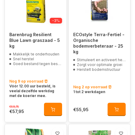
-3%
Barenbrug Resilient
ECOstyle Terra-Fertiel -
Blue Lawn graszaad - 5
Organische
kg
bodemverbeteraar - 25
kg
Makkelijk te onderhouden
Snel herstel
Stimuleert en activeert het bodemleven
Goed bestand tegen bespeling en fijnbladig
Zorgt voor optimale groei
Herstelt bodemstructuur
Nog 9 op voorraad ⏰
Vóór 12.00 uur besteld, is
Nog 2 op voorraad ⏰
veelal dezelfde werkdag
1 tot 2 werkdagen
met de koerier mee.
€59,75
€55,95
€57,95