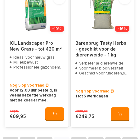
-10%
-16%
ICL Landscaper Pro
Barenbrug Tasty Herbs
New Grass - tot 420 m²
- geschikt voor de
dierenweide - 1 kg
Ideaal voor nieuw gras
Milieubewust
Verbeter je dierenweide
Professionele gazonbemesting
Voor meer biodiversiteit
Geschikt voor runderen,schapen en paarden
Nog 5 op voorraad ⏰
Vóór 12.00 uur besteld, is
Nog 1 op voorraad ⏰
veelal dezelfde werkdag
1 tot 5 werkdagen
met de koerier mee.
€77,75
€299,00
€69,95
€249,75