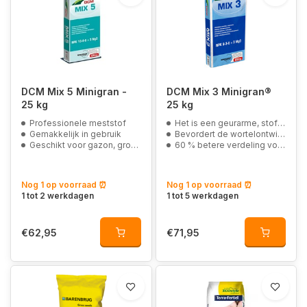
DCM Mix 5 Minigran -
DCM Mix 3 Minigran®
25 kg
25 kg
Professionele meststof
Het is een geurarme, stofarme bemesting korrel
Gemakkelijk in gebruik
Bevordert de wortelontwikkeling
Geschikt voor gazon, groente, siertuin, hagen, sedum en groendaken
60 % betere verdeling voor homogene kleur en groei
Nog 1 op voorraad ⏰
Nog 1 op voorraad ⏰
1 tot 2 werkdagen
1 tot 5 werkdagen
€62,95
€71,95