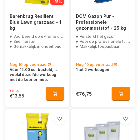
-15%
Barenbrug Resilient
DCM Gazon Pur -
Blue Lawn graszaad - 1
Professionele
kg
gazonmeststof - 25 kg
Voorbereid op extreme omstandigheden
Versterkt het gazon
Snel herstel
Voor de professionele tuinder
Gemakkelijk in onderhoud
Makkelijk toepasbaar
Nog 10 op voorraad ⏰
Nog 10 op voorraad ⏰
Vóór 12.00 uur besteld, is
1 tot 2 werkdagen
veelal dezelfde werkdag
met de koerier mee.
€15,95
€76,75
€13,55