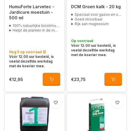
HumuForte Larvetec -
DCM Groen kalk - 20 kg
Jardicure moestuin -
Speciaal voor gazon en siertuin
500 ml
Goed strooibaar
Rijk aan magnesium
100% natuurlijke biostimulans en van plantaardig oorsprong
Helpt de planten in de moestuin weerbaarder en vitaler te maken
Op voorraad
Vóór 12.00 uur besteld, is
veelal dezelfde werkdag
Nog 5 op voorraad ⏰
met de koerier mee.
Vóór 12.00 uur besteld, is
veelal dezelfde werkdag
met de koerier mee.
€12,95
€23,75